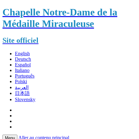
Chapelle Notre-Dame de la
Médaille Miraculeuse
Site officiel
English
Deutsch
Español
Italiano
Português
Polski
العربية
日本語
Slovensky
Aller au contenu principal
Menu