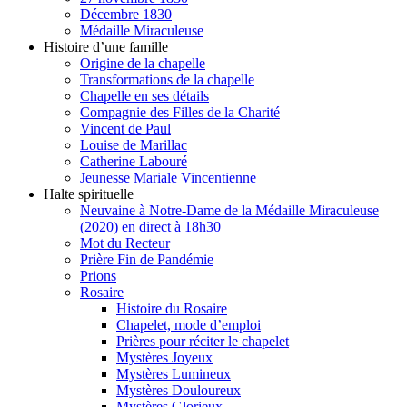
Décembre 1830
Médaille Miraculeuse
Histoire d’une famille
Origine de la chapelle
Transformations de la chapelle
Chapelle en ses détails
Compagnie des Filles de la Charité
Vincent de Paul
Louise de Marillac
Catherine Labouré
Jeunesse Mariale Vincentienne
Halte spirituelle
Neuvaine à Notre-Dame de la Médaille Miraculeuse
(2020) en direct à 18h30
Mot du Recteur
Prière Fin de Pandémie
Prions
Rosaire
Histoire du Rosaire
Chapelet, mode d’emploi
Prières pour réciter le chapelet
Mystères Joyeux
Mystères Lumineux
Mystères Douloureux
Mystères Glorieux