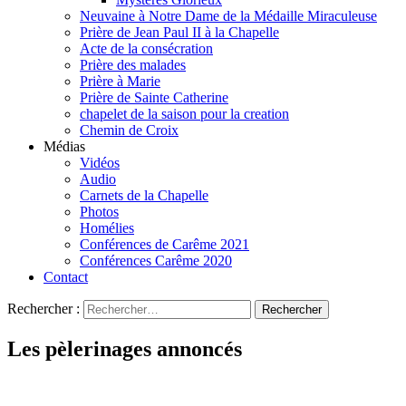
Neuvaine à Notre Dame de la Médaille Miraculeuse
Prière de Jean Paul II à la Chapelle
Acte de la consécration
Prière des malades
Prière à Marie
Prière de Sainte Catherine
chapelet de la saison pour la creation
Chemin de Croix
Médias
Vidéos
Audio
Carnets de la Chapelle
Photos
Homélies
Conférences de Carême 2021
Conférences Carême 2020
Contact
Rechercher :
Les pèlerinages annoncés