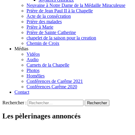
Neuvaine à Notre Dame de la Médaille Miraculeuse
Prière de Jean Paul II à la Chapelle
Acte de la consécration
Prière des malades
Prière à Marie
Prière de Sainte Catherine
chapelet de la saison pour la creation
Chemin de Croix
Médias
Vidéos
Audio
Carnets de la Chapelle
Photos
Homélies
Conférences de Carême 2021
Conférences Carême 2020
Contact
Rechercher :
Les pèlerinages annoncés