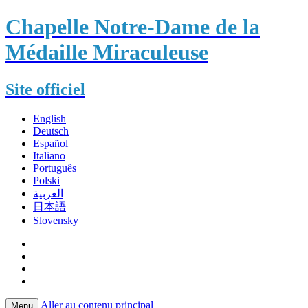
Chapelle Notre-Dame de la
Médaille Miraculeuse
Site officiel
English
Deutsch
Español
Italiano
Português
Polski
العربية
日本語
Slovensky
Aller au contenu principal
Menu