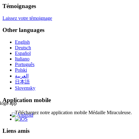
Témoignages
Laissez votre témoignage
Other languages
English
Deutsch
Español
Italiano
Português
Polski
العربية
日本語
Slovensky
Application mobile
Téléchargez notre application mobile Médaille Miraculeuse.
Liens amis