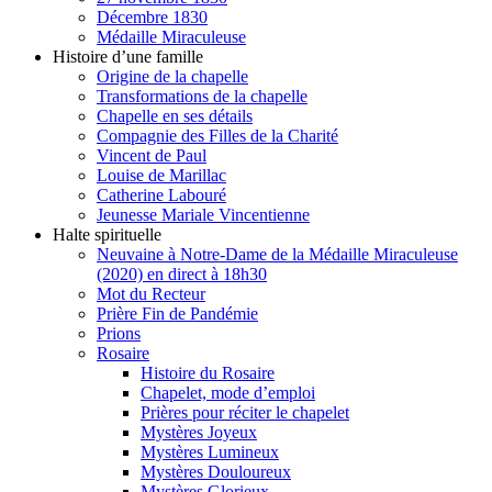
Décembre 1830
Médaille Miraculeuse
Histoire d’une famille
Origine de la chapelle
Transformations de la chapelle
Chapelle en ses détails
Compagnie des Filles de la Charité
Vincent de Paul
Louise de Marillac
Catherine Labouré
Jeunesse Mariale Vincentienne
Halte spirituelle
Neuvaine à Notre-Dame de la Médaille Miraculeuse
(2020) en direct à 18h30
Mot du Recteur
Prière Fin de Pandémie
Prions
Rosaire
Histoire du Rosaire
Chapelet, mode d’emploi
Prières pour réciter le chapelet
Mystères Joyeux
Mystères Lumineux
Mystères Douloureux
Mystères Glorieux