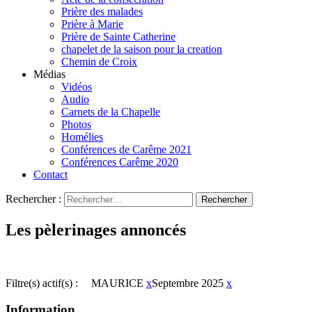
Prière des malades
Prière à Marie
Prière de Sainte Catherine
chapelet de la saison pour la creation
Chemin de Croix
Médias
Vidéos
Audio
Carnets de la Chapelle
Photos
Homélies
Conférences de Carême 2021
Conférences Carême 2020
Contact
Rechercher :
Les pèlerinages annoncés
Filtre(s) actif(s) :
MAURICE
x
Septembre 2025
x
Information