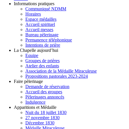
Informations pratiques
Communiqué NDMM
Horaires
Espace médailles
Accueil spirituel
Accueil messes
Bureau pèlerinage
Permanence téléphonique
Intentions de prière
La Chapelle aujourd’hui
Equipe
Groupes de prières
Atelier des enfants
Association de la Médaille Miraculeuse
Propositions pastorales 2023-2024
Faire pèlerinage
Demande de réservation
Accueil des groupes
Pèlerinages annoncés
Indulgence
Apparitions et Médaille
Nuit du 18 juillet 1830
27 novembre 1830
Décembre 1830
Médaille Miraculeuse