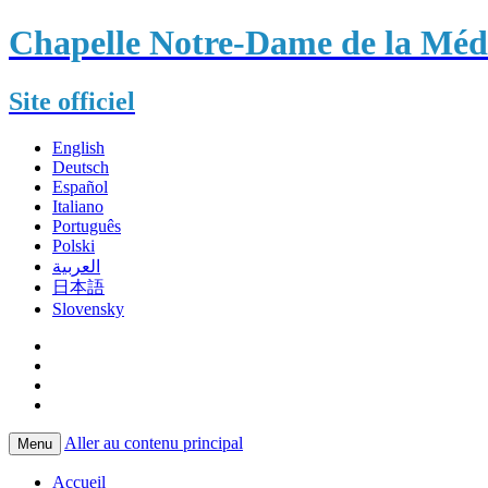
Chapelle Notre-Dame de la Méda
Site officiel
English
Deutsch
Español
Italiano
Português
Polski
العربية
日本語
Slovensky
Aller au contenu principal
Menu
Accueil