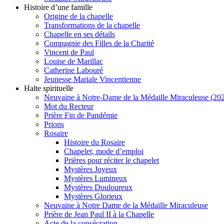
Histoire d’une famille
Origine de la chapelle
Transformations de la chapelle
Chapelle en ses détails
Compagnie des Filles de la Charité
Vincent de Paul
Louise de Marillac
Catherine Labouré
Jeunesse Mariale Vincentienne
Halte spirituelle
Neuvaine à Notre-Dame de la Médaille Miraculeuse (202
Mot du Recteur
Prière Fin de Pandémie
Prions
Rosaire
Histoire du Rosaire
Chapelet, mode d’emploi
Prières pour réciter le chapelet
Mystères Joyeux
Mystères Lumineux
Mystères Douloureux
Mystères Glorieux
Neuvaine à Notre Dame de la Médaille Miraculeuse
Prière de Jean Paul II à la Chapelle
Acte de la consécration