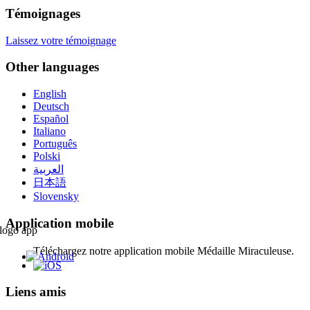
Témoignages
Laissez votre témoignage
Other languages
English
Deutsch
Español
Italiano
Português
Polski
العربية
日本語
Slovensky
Application mobile
Téléchargez notre application mobile Médaille Miraculeuse.
Liens amis