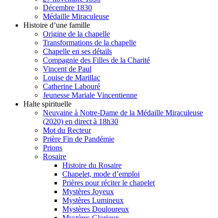
Décembre 1830
Médaille Miraculeuse
Histoire d’une famille
Origine de la chapelle
Transformations de la chapelle
Chapelle en ses détails
Compagnie des Filles de la Charité
Vincent de Paul
Louise de Marillac
Catherine Labouré
Jeunesse Mariale Vincentienne
Halte spirituelle
Neuvaine à Notre-Dame de la Médaille Miraculeuse
(2020) en direct à 18h30
Mot du Recteur
Prière Fin de Pandémie
Prions
Rosaire
Histoire du Rosaire
Chapelet, mode d’emploi
Prières pour réciter le chapelet
Mystères Joyeux
Mystères Lumineux
Mystères Douloureux
Mystères Glorieux