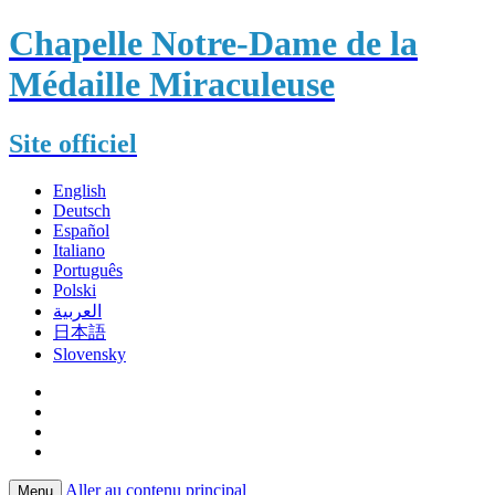
Chapelle Notre-Dame de la
Médaille Miraculeuse
Site officiel
English
Deutsch
Español
Italiano
Português
Polski
العربية
日本語
Slovensky
Aller au contenu principal
Menu