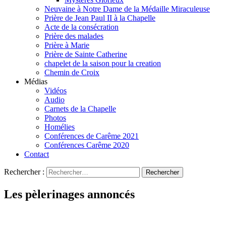
Neuvaine à Notre Dame de la Médaille Miraculeuse
Prière de Jean Paul II à la Chapelle
Acte de la consécration
Prière des malades
Prière à Marie
Prière de Sainte Catherine
chapelet de la saison pour la creation
Chemin de Croix
Médias
Vidéos
Audio
Carnets de la Chapelle
Photos
Homélies
Conférences de Carême 2021
Conférences Carême 2020
Contact
Rechercher :
Les pèlerinages annoncés