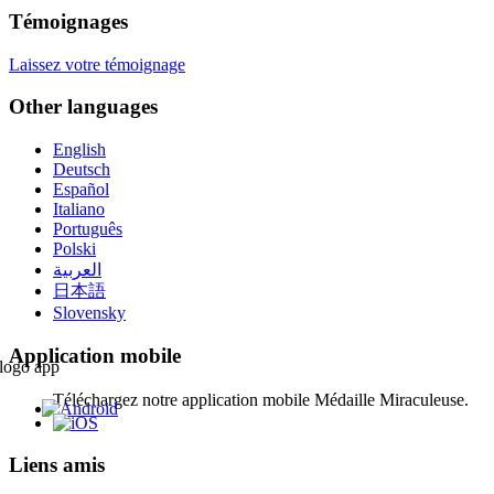
Témoignages
Laissez votre témoignage
Other languages
English
Deutsch
Español
Italiano
Português
Polski
العربية
日本語
Slovensky
Application mobile
Téléchargez notre application mobile Médaille Miraculeuse.
Liens amis