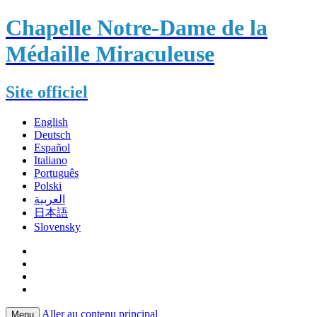
Chapelle Notre-Dame de la
Médaille Miraculeuse
Site officiel
English
Deutsch
Español
Italiano
Português
Polski
العربية
日本語
Slovensky
Aller au contenu principal
Menu