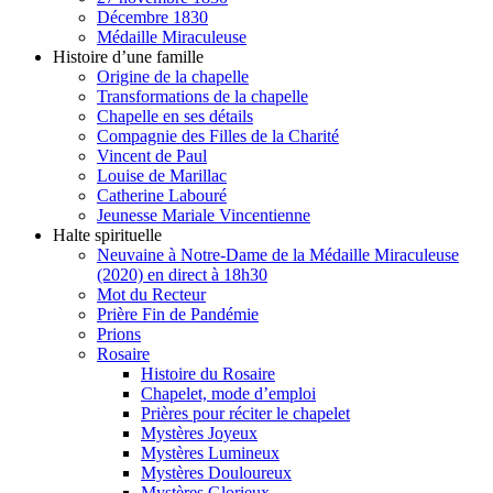
Décembre 1830
Médaille Miraculeuse
Histoire d’une famille
Origine de la chapelle
Transformations de la chapelle
Chapelle en ses détails
Compagnie des Filles de la Charité
Vincent de Paul
Louise de Marillac
Catherine Labouré
Jeunesse Mariale Vincentienne
Halte spirituelle
Neuvaine à Notre-Dame de la Médaille Miraculeuse
(2020) en direct à 18h30
Mot du Recteur
Prière Fin de Pandémie
Prions
Rosaire
Histoire du Rosaire
Chapelet, mode d’emploi
Prières pour réciter le chapelet
Mystères Joyeux
Mystères Lumineux
Mystères Douloureux
Mystères Glorieux