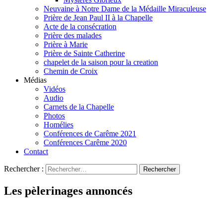
Neuvaine à Notre Dame de la Médaille Miraculeuse
Prière de Jean Paul II à la Chapelle
Acte de la consécration
Prière des malades
Prière à Marie
Prière de Sainte Catherine
chapelet de la saison pour la creation
Chemin de Croix
Médias
Vidéos
Audio
Carnets de la Chapelle
Photos
Homélies
Conférences de Carême 2021
Conférences Carême 2020
Contact
Rechercher :
Les pèlerinages annoncés