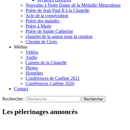
Neuvaine à Notre Dame de la Médaille Miraculeuse
Prière de Jean Paul II à la Chapelle
Acte de la consécration
Prière des malades
Prière à Marie
Prière de Sainte Catherine
chapelet de la saison pour la creation
Chemin de Croix
Médias
Vidéos
Audio
Carnets de la Chapelle
Photos
Homélies
Conférences de Carême 2021
Conférences Carême 2020
Contact
Rechercher :
Les pèlerinages annoncés