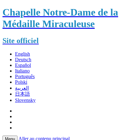
Chapelle Notre-Dame de la
Médaille Miraculeuse
Site officiel
English
Deutsch
Español
Italiano
Português
Polski
العربية
日本語
Slovensky
Aller au contenu principal
Menu