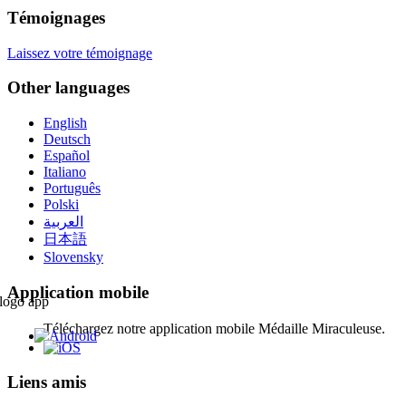
Témoignages
Laissez votre témoignage
Other languages
English
Deutsch
Español
Italiano
Português
Polski
العربية
日本語
Slovensky
Application mobile
Téléchargez notre application mobile Médaille Miraculeuse.
Liens amis