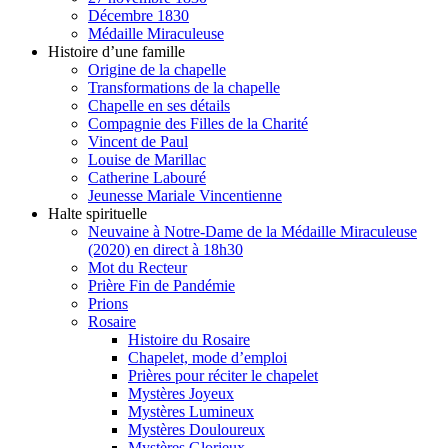
Décembre 1830
Médaille Miraculeuse
Histoire d’une famille
Origine de la chapelle
Transformations de la chapelle
Chapelle en ses détails
Compagnie des Filles de la Charité
Vincent de Paul
Louise de Marillac
Catherine Labouré
Jeunesse Mariale Vincentienne
Halte spirituelle
Neuvaine à Notre-Dame de la Médaille Miraculeuse
(2020) en direct à 18h30
Mot du Recteur
Prière Fin de Pandémie
Prions
Rosaire
Histoire du Rosaire
Chapelet, mode d’emploi
Prières pour réciter le chapelet
Mystères Joyeux
Mystères Lumineux
Mystères Douloureux
Mystères Glorieux