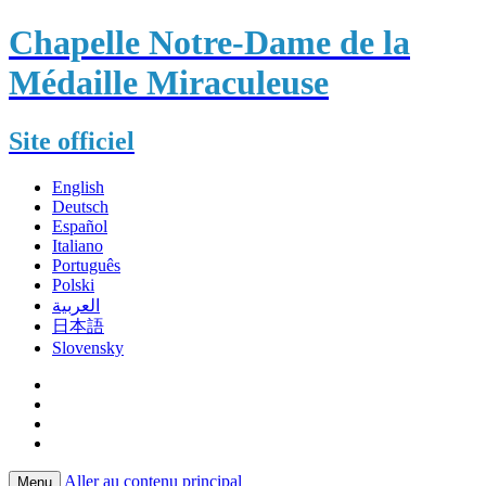
Chapelle Notre-Dame de la
Médaille Miraculeuse
Site officiel
English
Deutsch
Español
Italiano
Português
Polski
العربية
日本語
Slovensky
Aller au contenu principal
Menu