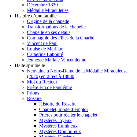
Décembre 1830
Médaille Miraculeuse
Histoire d’une famille
Origine de la chapelle
Transformations de la chapelle
Chapelle en ses détails
Compagnie des Filles de la Charité
Vincent de Paul
Louise de Marillac
Catherine Labouré
Jeunesse Mariale Vincentienne
Halte spirituelle
Neuvaine à Notre-Dame de la Médaille Miraculeuse
(2020) en direct à 18h30
Mot du Recteur
Prière Fin de Pandémie
Prions
Rosaire
Histoire du Rosaire
Chapelet, mode d’emploi
Prières pour réciter le chapelet
Mystères Joyeux
Mystères Lumineux
Mystères Douloureux
Mystères Glorieux