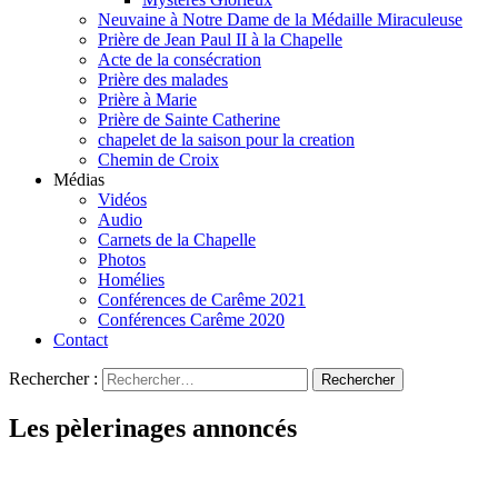
Neuvaine à Notre Dame de la Médaille Miraculeuse
Prière de Jean Paul II à la Chapelle
Acte de la consécration
Prière des malades
Prière à Marie
Prière de Sainte Catherine
chapelet de la saison pour la creation
Chemin de Croix
Médias
Vidéos
Audio
Carnets de la Chapelle
Photos
Homélies
Conférences de Carême 2021
Conférences Carême 2020
Contact
Rechercher :
Les pèlerinages annoncés