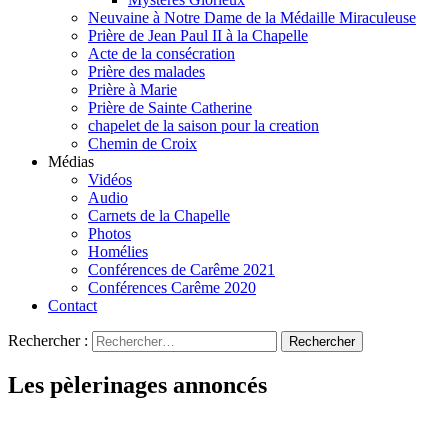
Neuvaine à Notre Dame de la Médaille Miraculeuse
Prière de Jean Paul II à la Chapelle
Acte de la consécration
Prière des malades
Prière à Marie
Prière de Sainte Catherine
chapelet de la saison pour la creation
Chemin de Croix
Médias
Vidéos
Audio
Carnets de la Chapelle
Photos
Homélies
Conférences de Carême 2021
Conférences Carême 2020
Contact
Rechercher :
Les pèlerinages annoncés