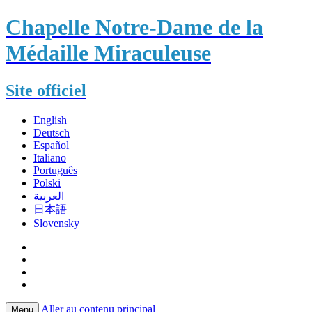
Chapelle Notre-Dame de la
Médaille Miraculeuse
Site officiel
English
Deutsch
Español
Italiano
Português
Polski
العربية
日本語
Slovensky
Aller au contenu principal
Menu