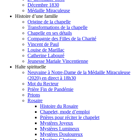
Décembre 1830
Médaille Miraculeuse
Histoire d’une famille
Origine de la chapelle
Transformations de la chapelle
Chapelle en ses détails
Compagnie des Filles de la Charité
Vincent de Paul
Louise de Marillac
Catherine Labouré
Jeunesse Mariale Vincentienne
Halte spirituelle
Neuvaine à Notre-Dame de la Médaille Miraculeuse
(2020) en direct à 18h30
Mot du Recteur
Prière Fin de Pandémie
Prions
Rosaire
Histoire du Rosaire
Chapelet, mode d’emploi
Prières pour réciter le chapelet
Mystères Joyeux
Mystères Lumineux
Mystères Douloureux
Mystères Glorieux