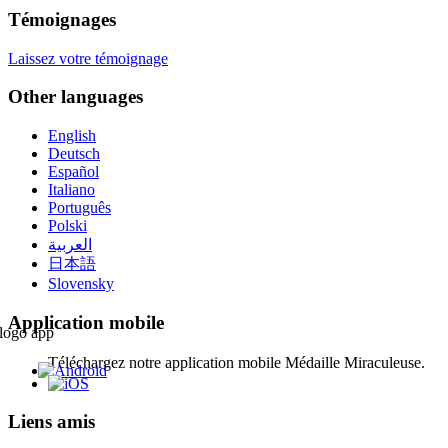
Témoignages
Laissez votre témoignage
Other languages
English
Deutsch
Español
Italiano
Português
Polski
العربية
日本語
Slovensky
Application mobile
Téléchargez notre application mobile Médaille Miraculeuse.
Liens amis