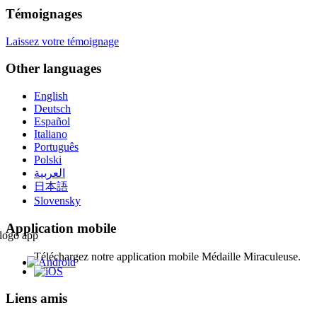
Témoignages
Laissez votre témoignage
Other languages
English
Deutsch
Español
Italiano
Português
Polski
العربية
日本語
Slovensky
Application mobile
Téléchargez notre application mobile Médaille Miraculeuse.
Liens amis