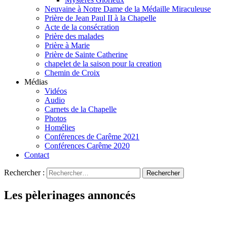
Neuvaine à Notre Dame de la Médaille Miraculeuse
Prière de Jean Paul II à la Chapelle
Acte de la consécration
Prière des malades
Prière à Marie
Prière de Sainte Catherine
chapelet de la saison pour la creation
Chemin de Croix
Médias
Vidéos
Audio
Carnets de la Chapelle
Photos
Homélies
Conférences de Carême 2021
Conférences Carême 2020
Contact
Rechercher :
Les pèlerinages annoncés