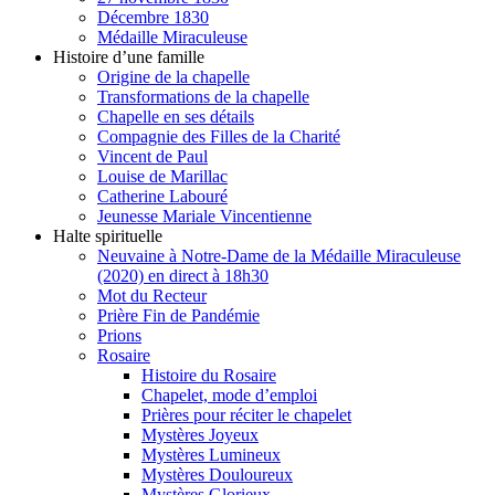
Décembre 1830
Médaille Miraculeuse
Histoire d’une famille
Origine de la chapelle
Transformations de la chapelle
Chapelle en ses détails
Compagnie des Filles de la Charité
Vincent de Paul
Louise de Marillac
Catherine Labouré
Jeunesse Mariale Vincentienne
Halte spirituelle
Neuvaine à Notre-Dame de la Médaille Miraculeuse
(2020) en direct à 18h30
Mot du Recteur
Prière Fin de Pandémie
Prions
Rosaire
Histoire du Rosaire
Chapelet, mode d’emploi
Prières pour réciter le chapelet
Mystères Joyeux
Mystères Lumineux
Mystères Douloureux
Mystères Glorieux