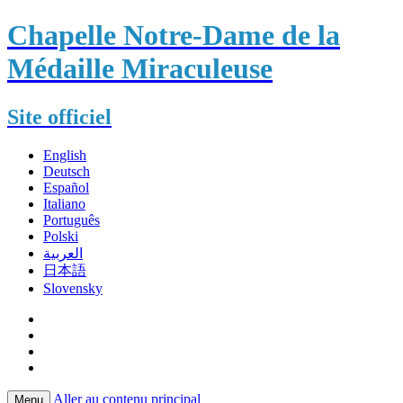
Chapelle Notre-Dame de la
Médaille Miraculeuse
Site officiel
English
Deutsch
Español
Italiano
Português
Polski
العربية
日本語
Slovensky
Aller au contenu principal
Menu