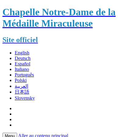
Chapelle Notre-Dame de la
Médaille Miraculeuse
Site officiel
English
Deutsch
Español
Italiano
Português
Polski
العربية
日本語
Slovensky
Aller au contenu principal
Menu