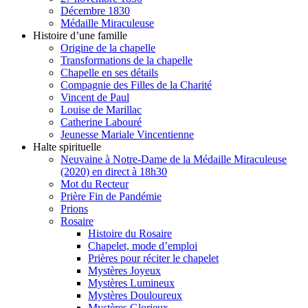
Décembre 1830
Médaille Miraculeuse
Histoire d’une famille
Origine de la chapelle
Transformations de la chapelle
Chapelle en ses détails
Compagnie des Filles de la Charité
Vincent de Paul
Louise de Marillac
Catherine Labouré
Jeunesse Mariale Vincentienne
Halte spirituelle
Neuvaine à Notre-Dame de la Médaille Miraculeuse
(2020) en direct à 18h30
Mot du Recteur
Prière Fin de Pandémie
Prions
Rosaire
Histoire du Rosaire
Chapelet, mode d’emploi
Prières pour réciter le chapelet
Mystères Joyeux
Mystères Lumineux
Mystères Douloureux
Mystères Glorieux