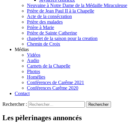
Neuvaine à Notre Dame de la Médaille Miraculeuse
Prière de Jean Paul II à la Chapelle
Acte de la consécration
Prière des malades
Prière à Marie
Prière de Sainte Catherine
chapelet de la saison pour la creation
Chemin de Croix
Médias
Vidéos
Audio
Carnets de la Chapelle
Photos
Homélies
Conférences de Carême 2021
Conférences Carême 2020
Contact
Rechercher :
Les pèlerinages annoncés