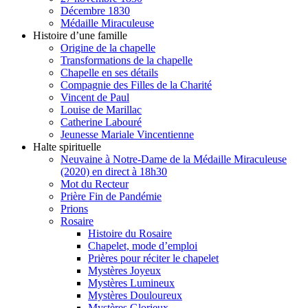
Décembre 1830
Médaille Miraculeuse
Histoire d’une famille
Origine de la chapelle
Transformations de la chapelle
Chapelle en ses détails
Compagnie des Filles de la Charité
Vincent de Paul
Louise de Marillac
Catherine Labouré
Jeunesse Mariale Vincentienne
Halte spirituelle
Neuvaine à Notre-Dame de la Médaille Miraculeuse
(2020) en direct à 18h30
Mot du Recteur
Prière Fin de Pandémie
Prions
Rosaire
Histoire du Rosaire
Chapelet, mode d’emploi
Prières pour réciter le chapelet
Mystères Joyeux
Mystères Lumineux
Mystères Douloureux
Mystères Glorieux