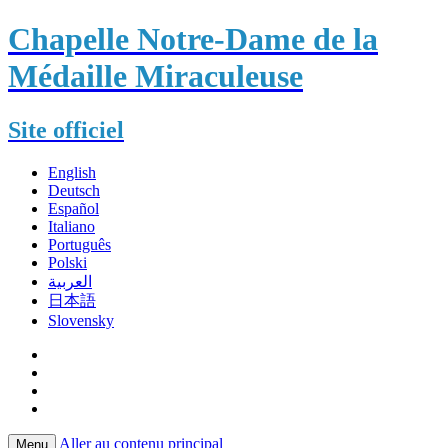
Chapelle Notre-Dame de la
Médaille Miraculeuse
Site officiel
English
Deutsch
Español
Italiano
Português
Polski
العربية
日本語
Slovensky
Aller au contenu principal
Menu