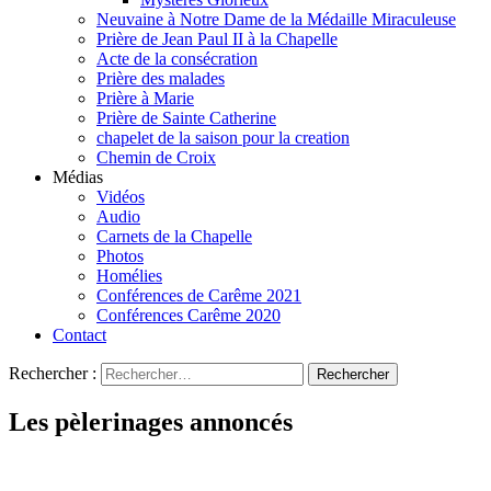
Neuvaine à Notre Dame de la Médaille Miraculeuse
Prière de Jean Paul II à la Chapelle
Acte de la consécration
Prière des malades
Prière à Marie
Prière de Sainte Catherine
chapelet de la saison pour la creation
Chemin de Croix
Médias
Vidéos
Audio
Carnets de la Chapelle
Photos
Homélies
Conférences de Carême 2021
Conférences Carême 2020
Contact
Rechercher :
Les pèlerinages annoncés