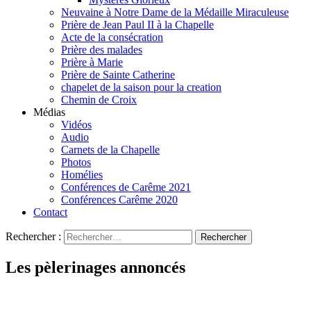
Neuvaine à Notre Dame de la Médaille Miraculeuse
Prière de Jean Paul II à la Chapelle
Acte de la consécration
Prière des malades
Prière à Marie
Prière de Sainte Catherine
chapelet de la saison pour la creation
Chemin de Croix
Médias
Vidéos
Audio
Carnets de la Chapelle
Photos
Homélies
Conférences de Carême 2021
Conférences Carême 2020
Contact
Rechercher :
Les pèlerinages annoncés