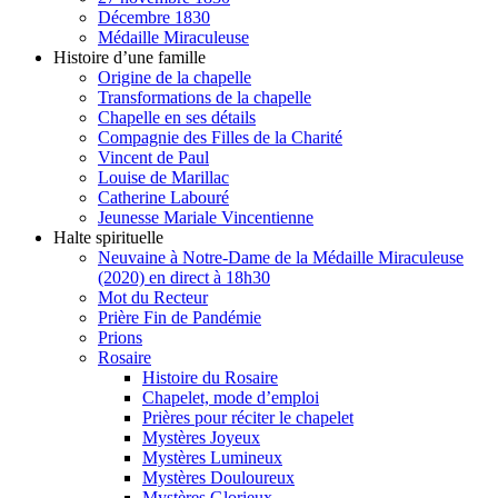
Décembre 1830
Médaille Miraculeuse
Histoire d’une famille
Origine de la chapelle
Transformations de la chapelle
Chapelle en ses détails
Compagnie des Filles de la Charité
Vincent de Paul
Louise de Marillac
Catherine Labouré
Jeunesse Mariale Vincentienne
Halte spirituelle
Neuvaine à Notre-Dame de la Médaille Miraculeuse
(2020) en direct à 18h30
Mot du Recteur
Prière Fin de Pandémie
Prions
Rosaire
Histoire du Rosaire
Chapelet, mode d’emploi
Prières pour réciter le chapelet
Mystères Joyeux
Mystères Lumineux
Mystères Douloureux
Mystères Glorieux