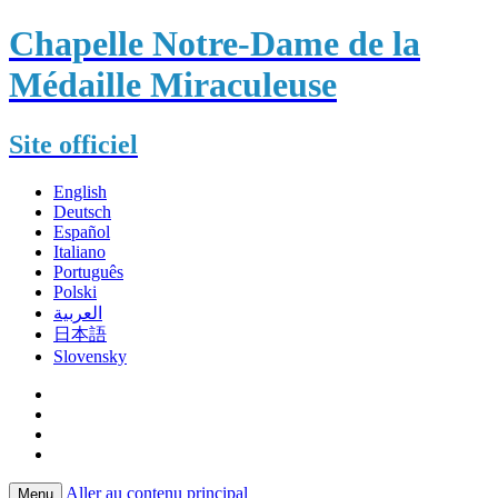
Chapelle Notre-Dame de la
Médaille Miraculeuse
Site officiel
English
Deutsch
Español
Italiano
Português
Polski
العربية
日本語
Slovensky
Aller au contenu principal
Menu