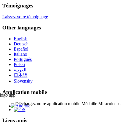
Témoignages
Laissez votre témoignage
Other languages
English
Deutsch
Español
Italiano
Português
Polski
العربية
日本語
Slovensky
Application mobile
Téléchargez notre application mobile Médaille Miraculeuse.
Liens amis