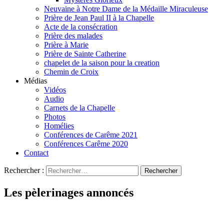
Neuvaine à Notre Dame de la Médaille Miraculeuse
Prière de Jean Paul II à la Chapelle
Acte de la consécration
Prière des malades
Prière à Marie
Prière de Sainte Catherine
chapelet de la saison pour la creation
Chemin de Croix
Médias
Vidéos
Audio
Carnets de la Chapelle
Photos
Homélies
Conférences de Carême 2021
Conférences Carême 2020
Contact
Rechercher :
Les pèlerinages annoncés