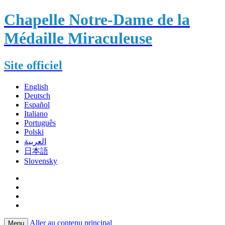
Chapelle Notre-Dame de la
Médaille Miraculeuse
Site officiel
English
Deutsch
Español
Italiano
Português
Polski
العربية
日本語
Slovensky
Aller au contenu principal
Menu