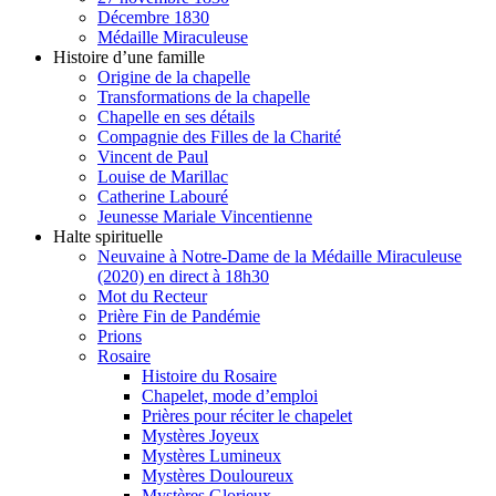
Décembre 1830
Médaille Miraculeuse
Histoire d’une famille
Origine de la chapelle
Transformations de la chapelle
Chapelle en ses détails
Compagnie des Filles de la Charité
Vincent de Paul
Louise de Marillac
Catherine Labouré
Jeunesse Mariale Vincentienne
Halte spirituelle
Neuvaine à Notre-Dame de la Médaille Miraculeuse
(2020) en direct à 18h30
Mot du Recteur
Prière Fin de Pandémie
Prions
Rosaire
Histoire du Rosaire
Chapelet, mode d’emploi
Prières pour réciter le chapelet
Mystères Joyeux
Mystères Lumineux
Mystères Douloureux
Mystères Glorieux