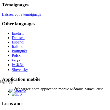
Témoignages
Laissez votre témoignage
Other languages
English
Deutsch
Español
Italiano
Português
Polski
العربية
日本語
Slovensky
Application mobile
Téléchargez notre application mobile Médaille Miraculeuse.
Liens amis