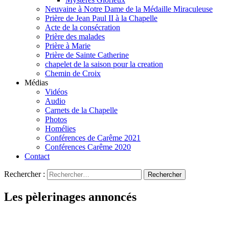
Neuvaine à Notre Dame de la Médaille Miraculeuse
Prière de Jean Paul II à la Chapelle
Acte de la consécration
Prière des malades
Prière à Marie
Prière de Sainte Catherine
chapelet de la saison pour la creation
Chemin de Croix
Médias
Vidéos
Audio
Carnets de la Chapelle
Photos
Homélies
Conférences de Carême 2021
Conférences Carême 2020
Contact
Rechercher :
Les pèlerinages annoncés