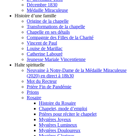
Décembre 1830
Médaille Miraculeuse
Histoire d’une famille
Origine de la chapelle
Transformations de la chapelle
Chapelle en ses détails
Compagnie des Filles de la Charité
Vincent de Paul
Louise de Marillac
Catherine Labouré
Jeunesse Mariale Vincentienne
Halte spirituelle
Neuvaine à Notre-Dame de la Médaille Miraculeuse
(2020) en direct à 18h30
Mot du Recteur
Prière Fin de Pandémie
Prions
Rosaire
Histoire du Rosaire
Chapelet, mode d’emploi
Prières pour réciter le chapelet
Mystères Joyeux
Mystères Lumineux
Mystères Douloureux
Mystères Glorieux