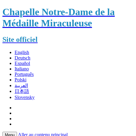
Chapelle Notre-Dame de la
Médaille Miraculeuse
Site officiel
English
Deutsch
Español
Italiano
Português
Polski
العربية
日本語
Slovensky
Aller au contenu principal
Menu