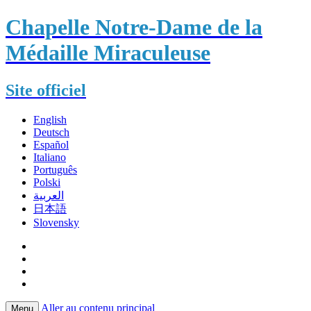
Chapelle Notre-Dame de la
Médaille Miraculeuse
Site officiel
English
Deutsch
Español
Italiano
Português
Polski
العربية
日本語
Slovensky
Aller au contenu principal
Menu