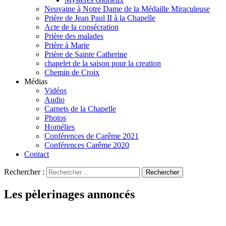
Neuvaine à Notre Dame de la Médaille Miraculeuse
Prière de Jean Paul II à la Chapelle
Acte de la consécration
Prière des malades
Prière à Marie
Prière de Sainte Catherine
chapelet de la saison pour la creation
Chemin de Croix
Médias
Vidéos
Audio
Carnets de la Chapelle
Photos
Homélies
Conférences de Carême 2021
Conférences Carême 2020
Contact
Rechercher :
Les pèlerinages annoncés