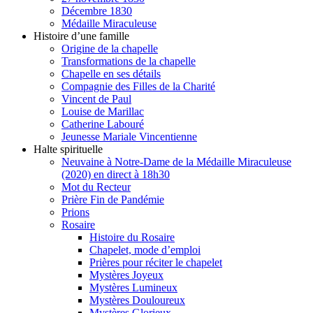
Décembre 1830
Médaille Miraculeuse
Histoire d’une famille
Origine de la chapelle
Transformations de la chapelle
Chapelle en ses détails
Compagnie des Filles de la Charité
Vincent de Paul
Louise de Marillac
Catherine Labouré
Jeunesse Mariale Vincentienne
Halte spirituelle
Neuvaine à Notre-Dame de la Médaille Miraculeuse
(2020) en direct à 18h30
Mot du Recteur
Prière Fin de Pandémie
Prions
Rosaire
Histoire du Rosaire
Chapelet, mode d’emploi
Prières pour réciter le chapelet
Mystères Joyeux
Mystères Lumineux
Mystères Douloureux
Mystères Glorieux