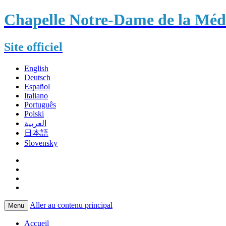
Chapelle Notre-Dame de la Méda
Site officiel
English
Deutsch
Español
Italiano
Português
Polski
العربية
日本語
Slovensky
Aller au contenu principal
Menu
Accueil