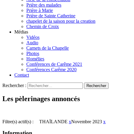
Prière des malades
Prière à Marie
Prière de Sainte Catherine
chapelet de la saison pour la creation
Chemin de Croix
Médias
Vidéos
Audio
Carnets de la Chapelle
Photos
Homélies
Conférences de Carême 2021
Conférences Carême 2020
Contact
Rechercher :
Les pèlerinages annoncés
Filtre(s) actif(s) :
THAÏLANDE
x
Novembre 2023
x
Information