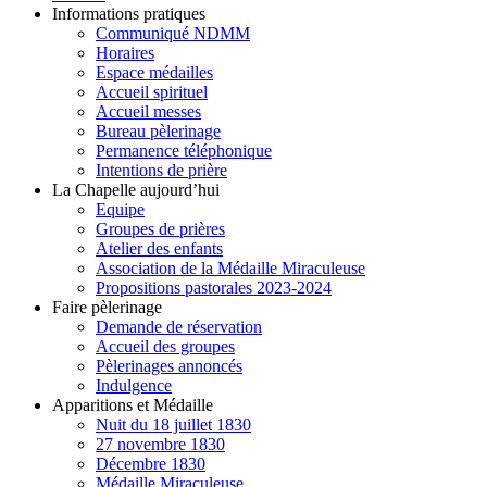
Informations pratiques
Communiqué NDMM
Horaires
Espace médailles
Accueil spirituel
Accueil messes
Bureau pèlerinage
Permanence téléphonique
Intentions de prière
La Chapelle aujourd’hui
Equipe
Groupes de prières
Atelier des enfants
Association de la Médaille Miraculeuse
Propositions pastorales 2023-2024
Faire pèlerinage
Demande de réservation
Accueil des groupes
Pèlerinages annoncés
Indulgence
Apparitions et Médaille
Nuit du 18 juillet 1830
27 novembre 1830
Décembre 1830
Médaille Miraculeuse