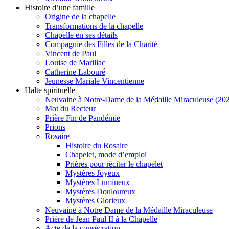
Histoire d’une famille
Origine de la chapelle
Transformations de la chapelle
Chapelle en ses détails
Compagnie des Filles de la Charité
Vincent de Paul
Louise de Marillac
Catherine Labouré
Jeunesse Mariale Vincentienne
Halte spirituelle
Neuvaine à Notre-Dame de la Médaille Miraculeuse (202
Mot du Recteur
Prière Fin de Pandémie
Prions
Rosaire
Histoire du Rosaire
Chapelet, mode d’emploi
Prières pour réciter le chapelet
Mystères Joyeux
Mystères Lumineux
Mystères Douloureux
Mystères Glorieux
Neuvaine à Notre Dame de la Médaille Miraculeuse
Prière de Jean Paul II à la Chapelle
Acte de la consécration