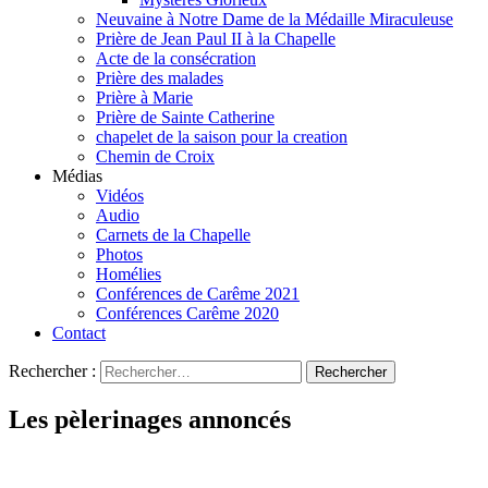
Neuvaine à Notre Dame de la Médaille Miraculeuse
Prière de Jean Paul II à la Chapelle
Acte de la consécration
Prière des malades
Prière à Marie
Prière de Sainte Catherine
chapelet de la saison pour la creation
Chemin de Croix
Médias
Vidéos
Audio
Carnets de la Chapelle
Photos
Homélies
Conférences de Carême 2021
Conférences Carême 2020
Contact
Rechercher :
Les pèlerinages annoncés