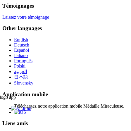
Témoignages
Laissez votre témoignage
Other languages
English
Deutsch
Español
Italiano
Português
Polski
العربية
日本語
Slovensky
Application mobile
Téléchargez notre application mobile Médaille Miraculeuse.
Liens amis