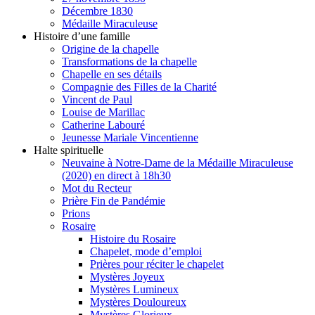
Décembre 1830
Médaille Miraculeuse
Histoire d’une famille
Origine de la chapelle
Transformations de la chapelle
Chapelle en ses détails
Compagnie des Filles de la Charité
Vincent de Paul
Louise de Marillac
Catherine Labouré
Jeunesse Mariale Vincentienne
Halte spirituelle
Neuvaine à Notre-Dame de la Médaille Miraculeuse
(2020) en direct à 18h30
Mot du Recteur
Prière Fin de Pandémie
Prions
Rosaire
Histoire du Rosaire
Chapelet, mode d’emploi
Prières pour réciter le chapelet
Mystères Joyeux
Mystères Lumineux
Mystères Douloureux
Mystères Glorieux