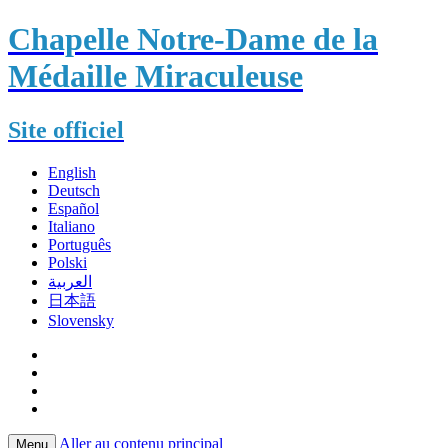
Chapelle Notre-Dame de la
Médaille Miraculeuse
Site officiel
English
Deutsch
Español
Italiano
Português
Polski
العربية
日本語
Slovensky
Aller au contenu principal
Menu