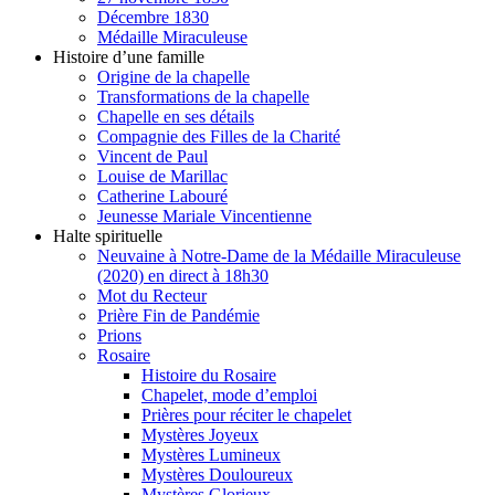
Décembre 1830
Médaille Miraculeuse
Histoire d’une famille
Origine de la chapelle
Transformations de la chapelle
Chapelle en ses détails
Compagnie des Filles de la Charité
Vincent de Paul
Louise de Marillac
Catherine Labouré
Jeunesse Mariale Vincentienne
Halte spirituelle
Neuvaine à Notre-Dame de la Médaille Miraculeuse
(2020) en direct à 18h30
Mot du Recteur
Prière Fin de Pandémie
Prions
Rosaire
Histoire du Rosaire
Chapelet, mode d’emploi
Prières pour réciter le chapelet
Mystères Joyeux
Mystères Lumineux
Mystères Douloureux
Mystères Glorieux