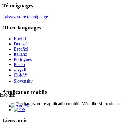
Témoignages
Laissez votre témoignage
Other languages
English
Deutsch
Español
Italiano
Português
Polski
العربية
日本語
Slovensky
Application mobile
Téléchargez notre application mobile Médaille Miraculeuse.
Liens amis