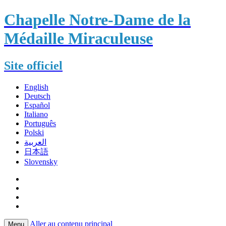
Chapelle Notre-Dame de la
Médaille Miraculeuse
Site officiel
English
Deutsch
Español
Italiano
Português
Polski
العربية
日本語
Slovensky
Aller au contenu principal
Menu