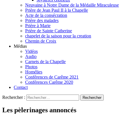
Neuvaine à Notre Dame de la Médaille Miraculeuse
Prière de Jean Paul II à la Chapelle
Acte de la consécration
Prière des malades
Prière à Marie
Prière de Sainte Catherine
chapelet de la saison pour la creation
Chemin de Croix
Médias
Vidéos
Audio
Carnets de la Chapelle
Photos
Homélies
Conférences de Carême 2021
Conférences Carême 2020
Contact
Rechercher :
Les pèlerinages annoncés