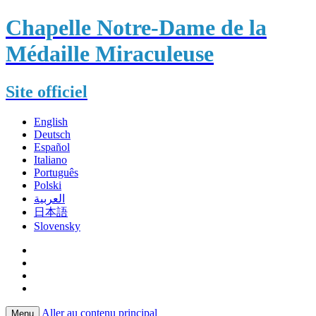
Chapelle Notre-Dame de la
Médaille Miraculeuse
Site officiel
English
Deutsch
Español
Italiano
Português
Polski
العربية
日本語
Slovensky
Aller au contenu principal
Menu