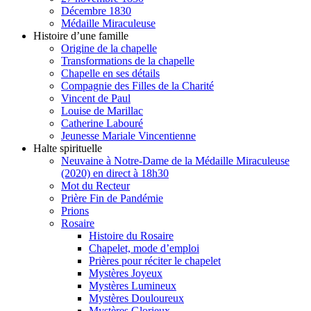
Décembre 1830
Médaille Miraculeuse
Histoire d’une famille
Origine de la chapelle
Transformations de la chapelle
Chapelle en ses détails
Compagnie des Filles de la Charité
Vincent de Paul
Louise de Marillac
Catherine Labouré
Jeunesse Mariale Vincentienne
Halte spirituelle
Neuvaine à Notre-Dame de la Médaille Miraculeuse
(2020) en direct à 18h30
Mot du Recteur
Prière Fin de Pandémie
Prions
Rosaire
Histoire du Rosaire
Chapelet, mode d’emploi
Prières pour réciter le chapelet
Mystères Joyeux
Mystères Lumineux
Mystères Douloureux
Mystères Glorieux