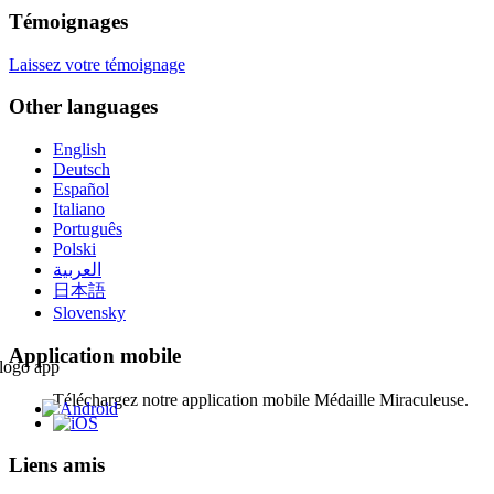
Témoignages
Laissez votre témoignage
Other languages
English
Deutsch
Español
Italiano
Português
Polski
العربية
日本語
Slovensky
Application mobile
Téléchargez notre application mobile Médaille Miraculeuse.
Liens amis