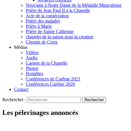
Neuvaine à Notre Dame de la Médaille Miraculeuse
Prière de Jean Paul II à la Chapelle
Acte de la consécration
Prière des malades
Prière à Marie
Prière de Sainte Catherine
chapelet de la saison pour la creation
Chemin de Croix
Médias
Vidéos
Audio
Carnets de la Chapelle
Photos
Homélies
Conférences de Carême 2021
Conférences Carême 2020
Contact
Rechercher :
Les pèlerinages annoncés