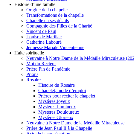
Histoire d’une famille
Origine de la chapelle
Transformations de la chapelle
Chapelle en ses détails
Compagnie des Filles de la Charité
Vincent de Paul
Louise de Marillac
Catherine Labouré
Jeunesse Mariale Vincentienne
Halte spirituelle
Neuvaine à Notre-Dame de la Médaille Miraculeuse (202
Mot du Recteur
Prière Fin de Pandémie
Prions
Rosaire
Histoire du Rosaire
Chapelet, mode d’emploi
Prières pour réciter le chapelet
Mystères Joyeux
Mystères Lumineux
Mystères Douloureux
Mystères Glorieux
Neuvaine à Notre Dame de la Médaille Miraculeuse
Prière de Jean Paul II à la Chapelle
Acte de la consécration