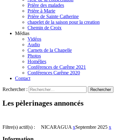
Prière des malades
Prière à Marie
Prière de Sainte Catherine
chapelet de la saison pour la creation
Chemin de Croix
Médias
Vidéos
Audio
Carnets de la Chapelle
Photos
Homélies
Conférences de Carême 2021
Conférences Carême 2020
Contact
Rechercher :
Les pèlerinages annoncés
Filtre(s) actif(s) :
NICARAGUA
x
Septembre 2025
x
Information