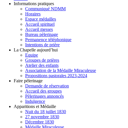
Informations pratiques
Communiqué NDMM
Horaires
Espace médailles
Accueil spirituel
Accueil messes
Bureau pèlerinage
Permanence téléphonique
Intentions de prière
La Chapelle aujourd’hui
Equipe
Groupes de prières
Atelier des enfants
Association de la Médaille Miraculeuse
Propositions pastorales 2023-2024
Faire pèlerinage
Demande de réservation
Accueil des groupes
Pèlerinages annoncés
Indulgence
Apparitions et Médaille
Nuit du 18 juillet 1830
27 novembre 1830
Décembre 1830
Médaille Miraculeuse