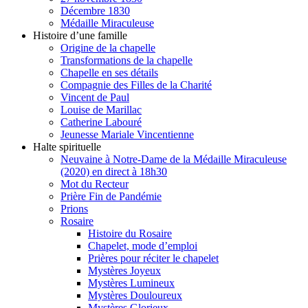
Décembre 1830
Médaille Miraculeuse
Histoire d’une famille
Origine de la chapelle
Transformations de la chapelle
Chapelle en ses détails
Compagnie des Filles de la Charité
Vincent de Paul
Louise de Marillac
Catherine Labouré
Jeunesse Mariale Vincentienne
Halte spirituelle
Neuvaine à Notre-Dame de la Médaille Miraculeuse
(2020) en direct à 18h30
Mot du Recteur
Prière Fin de Pandémie
Prions
Rosaire
Histoire du Rosaire
Chapelet, mode d’emploi
Prières pour réciter le chapelet
Mystères Joyeux
Mystères Lumineux
Mystères Douloureux
Mystères Glorieux