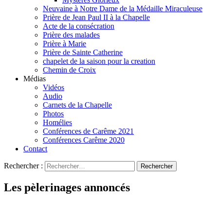
Neuvaine à Notre Dame de la Médaille Miraculeuse
Prière de Jean Paul II à la Chapelle
Acte de la consécration
Prière des malades
Prière à Marie
Prière de Sainte Catherine
chapelet de la saison pour la creation
Chemin de Croix
Médias
Vidéos
Audio
Carnets de la Chapelle
Photos
Homélies
Conférences de Carême 2021
Conférences Carême 2020
Contact
Rechercher :
Les pèlerinages annoncés