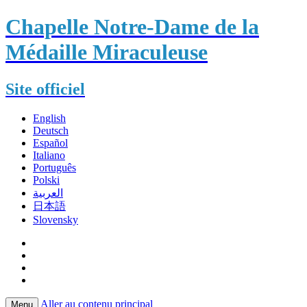
Chapelle Notre-Dame de la
Médaille Miraculeuse
Site officiel
English
Deutsch
Español
Italiano
Português
Polski
العربية
日本語
Slovensky
Aller au contenu principal
Menu