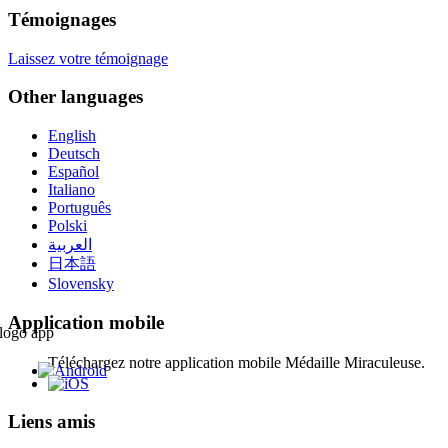
Témoignages
Laissez votre témoignage
Other languages
English
Deutsch
Español
Italiano
Português
Polski
العربية
日本語
Slovensky
Application mobile
Téléchargez notre application mobile Médaille Miraculeuse.
Liens amis