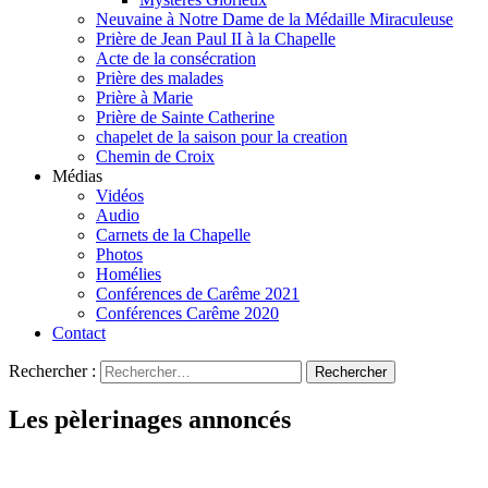
Neuvaine à Notre Dame de la Médaille Miraculeuse
Prière de Jean Paul II à la Chapelle
Acte de la consécration
Prière des malades
Prière à Marie
Prière de Sainte Catherine
chapelet de la saison pour la creation
Chemin de Croix
Médias
Vidéos
Audio
Carnets de la Chapelle
Photos
Homélies
Conférences de Carême 2021
Conférences Carême 2020
Contact
Rechercher :
Les pèlerinages annoncés