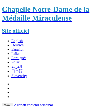
Chapelle Notre-Dame de la
Médaille Miraculeuse
Site officiel
English
Deutsch
Español
Italiano
Português
Polski
العربية
日本語
Slovensky
Aller au contenu principal
Menu