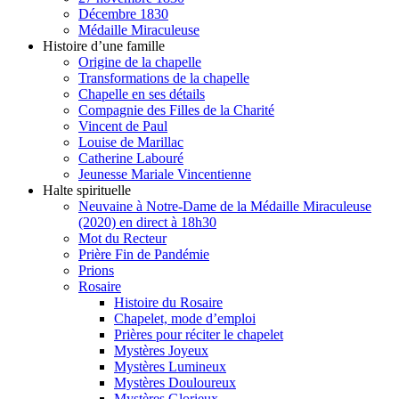
Décembre 1830
Médaille Miraculeuse
Histoire d’une famille
Origine de la chapelle
Transformations de la chapelle
Chapelle en ses détails
Compagnie des Filles de la Charité
Vincent de Paul
Louise de Marillac
Catherine Labouré
Jeunesse Mariale Vincentienne
Halte spirituelle
Neuvaine à Notre-Dame de la Médaille Miraculeuse
(2020) en direct à 18h30
Mot du Recteur
Prière Fin de Pandémie
Prions
Rosaire
Histoire du Rosaire
Chapelet, mode d’emploi
Prières pour réciter le chapelet
Mystères Joyeux
Mystères Lumineux
Mystères Douloureux
Mystères Glorieux