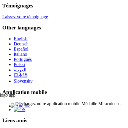
Témoignages
Laissez votre témoignage
Other languages
English
Deutsch
Español
Italiano
Português
Polski
العربية
日本語
Slovensky
Application mobile
Téléchargez notre application mobile Médaille Miraculeuse.
Liens amis