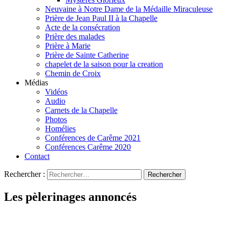
Neuvaine à Notre Dame de la Médaille Miraculeuse
Prière de Jean Paul II à la Chapelle
Acte de la consécration
Prière des malades
Prière à Marie
Prière de Sainte Catherine
chapelet de la saison pour la creation
Chemin de Croix
Médias
Vidéos
Audio
Carnets de la Chapelle
Photos
Homélies
Conférences de Carême 2021
Conférences Carême 2020
Contact
Rechercher :
Les pèlerinages annoncés