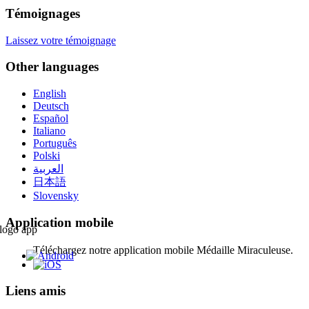
Témoignages
Laissez votre témoignage
Other languages
English
Deutsch
Español
Italiano
Português
Polski
العربية
日本語
Slovensky
Application mobile
Téléchargez notre application mobile Médaille Miraculeuse.
Liens amis