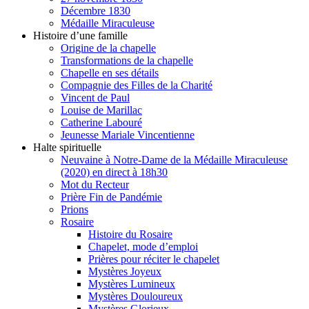
Décembre 1830
Médaille Miraculeuse
Histoire d’une famille
Origine de la chapelle
Transformations de la chapelle
Chapelle en ses détails
Compagnie des Filles de la Charité
Vincent de Paul
Louise de Marillac
Catherine Labouré
Jeunesse Mariale Vincentienne
Halte spirituelle
Neuvaine à Notre-Dame de la Médaille Miraculeuse
(2020) en direct à 18h30
Mot du Recteur
Prière Fin de Pandémie
Prions
Rosaire
Histoire du Rosaire
Chapelet, mode d’emploi
Prières pour réciter le chapelet
Mystères Joyeux
Mystères Lumineux
Mystères Douloureux
Mystères Glorieux