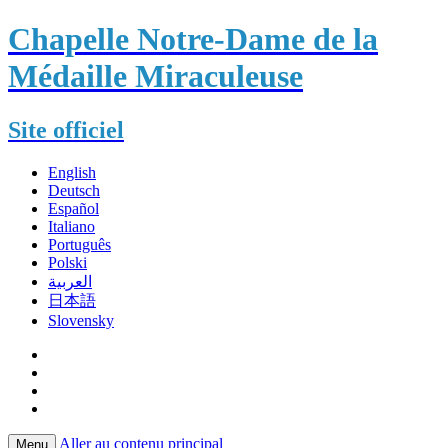
Chapelle Notre-Dame de la
Médaille Miraculeuse
Site officiel
English
Deutsch
Español
Italiano
Português
Polski
العربية
日本語
Slovensky
Aller au contenu principal
Menu