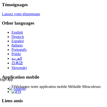
Témoignages
Laissez votre témoignage
Other languages
English
Deutsch
Español
Italiano
Português
Polski
العربية
日本語
Slovensky
Application mobile
Téléchargez notre application mobile Médaille Miraculeuse.
Liens amis