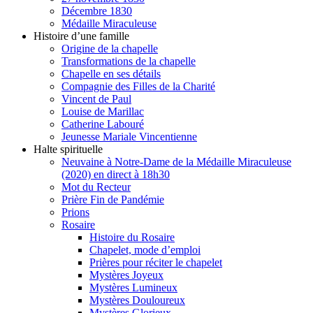
Décembre 1830
Médaille Miraculeuse
Histoire d’une famille
Origine de la chapelle
Transformations de la chapelle
Chapelle en ses détails
Compagnie des Filles de la Charité
Vincent de Paul
Louise de Marillac
Catherine Labouré
Jeunesse Mariale Vincentienne
Halte spirituelle
Neuvaine à Notre-Dame de la Médaille Miraculeuse
(2020) en direct à 18h30
Mot du Recteur
Prière Fin de Pandémie
Prions
Rosaire
Histoire du Rosaire
Chapelet, mode d’emploi
Prières pour réciter le chapelet
Mystères Joyeux
Mystères Lumineux
Mystères Douloureux
Mystères Glorieux