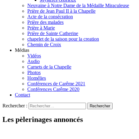
Neuvaine à Notre Dame de la Médaille Miraculeuse
Prière de Jean Paul II à la Chapelle
Acte de la consécration
Prière des malades
Prière à Marie
Prière de Sainte Catherine
chapelet de la saison pour la creation
Chemin de Croix
Médias
Vidéos
Audio
Carnets de la Chapelle
Photos
Homélies
Conférences de Carême 2021
Conférences Carême 2020
Contact
Rechercher :
Les pèlerinages annoncés