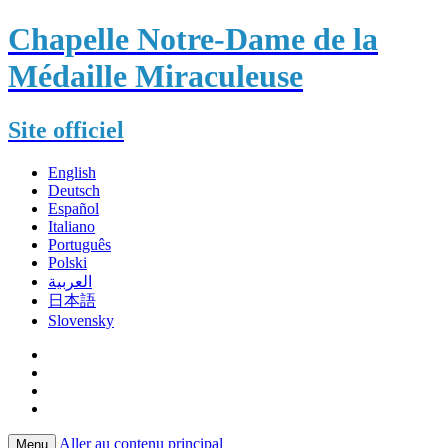
Chapelle Notre-Dame de la
Médaille Miraculeuse
Site officiel
English
Deutsch
Español
Italiano
Português
Polski
العربية
日本語
Slovensky
Aller au contenu principal
Menu