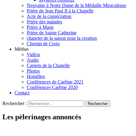
Neuvaine à Notre Dame de la Médaille Miraculeuse
Prière de Jean Paul II à la Chapelle
Acte de la consécration
Prière des malades
Prière à Marie
Prière de Sainte Catherine
chapelet de la saison pour la creation
Chemin de Croix
Médias
Vidéos
Audio
Carnets de la Chapelle
Photos
Homélies
Conférences de Carême 2021
Conférences Carême 2020
Contact
Rechercher :
Les pèlerinages annoncés