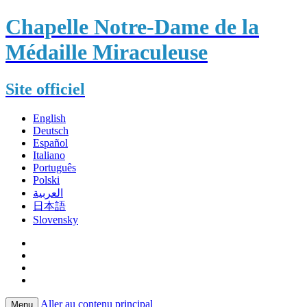
Chapelle Notre-Dame de la
Médaille Miraculeuse
Site officiel
English
Deutsch
Español
Italiano
Português
Polski
العربية
日本語
Slovensky
Aller au contenu principal
Menu