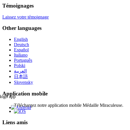
Témoignages
Laissez votre témoignage
Other languages
English
Deutsch
Español
Italiano
Português
Polski
العربية
日本語
Slovensky
Application mobile
Téléchargez notre application mobile Médaille Miraculeuse.
Liens amis