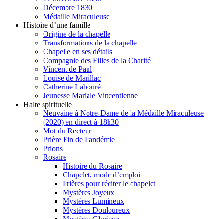
Décembre 1830
Médaille Miraculeuse
Histoire d’une famille
Origine de la chapelle
Transformations de la chapelle
Chapelle en ses détails
Compagnie des Filles de la Charité
Vincent de Paul
Louise de Marillac
Catherine Labouré
Jeunesse Mariale Vincentienne
Halte spirituelle
Neuvaine à Notre-Dame de la Médaille Miraculeuse
(2020) en direct à 18h30
Mot du Recteur
Prière Fin de Pandémie
Prions
Rosaire
Histoire du Rosaire
Chapelet, mode d’emploi
Prières pour réciter le chapelet
Mystères Joyeux
Mystères Lumineux
Mystères Douloureux
Mystères Glorieux