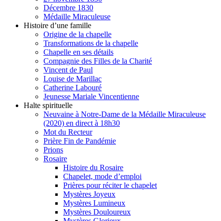
Décembre 1830
Médaille Miraculeuse
Histoire d’une famille
Origine de la chapelle
Transformations de la chapelle
Chapelle en ses détails
Compagnie des Filles de la Charité
Vincent de Paul
Louise de Marillac
Catherine Labouré
Jeunesse Mariale Vincentienne
Halte spirituelle
Neuvaine à Notre-Dame de la Médaille Miraculeuse
(2020) en direct à 18h30
Mot du Recteur
Prière Fin de Pandémie
Prions
Rosaire
Histoire du Rosaire
Chapelet, mode d’emploi
Prières pour réciter le chapelet
Mystères Joyeux
Mystères Lumineux
Mystères Douloureux
Mystères Glorieux