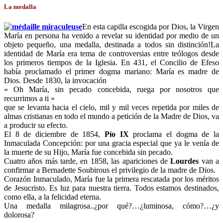
La medalla
En esta capilla escogida por Dios, la Virgen
María en persona ha venido a revelar su identidad por medio de un
objeto pequeño, una medalla, destinada a todos sin distinción!La
identidad de María era tema de controversias entre teólogos desde
los primeros tiempos de la Iglesia. En 431, el Concilio de Efeso
había proclamado el primer dogma mariano: María es madre de
Dios. Desde 1830, la invocación
« Oh María, sin pecado concebida, ruega por nosotros que
recurrimos a ti »
que se levanta hacia el cielo, mil y mil veces repetida por miles de
almas cristianas en todo el mundo a petición de la Madre de Dios, va
a producir su efecto.
El 8 de diciembre de 1854,
Pío IX
proclama el dogma de la
Inmaculada Concepción: por una gracia especial que ya le venía de
la muerte de su Hijo, María fue concebida sin pecado.
Cuatro años más tarde, en 1858, las apariciones de
Lourdes
van a
confirmar a Bernadette Soubirous el privilegio de la madre de Dios.
Corazón Inmaculado, María fue la primera rescatada por los méritos
de Jesucristo. Es luz para nuestra tierra. Todos estamos destinados,
como ella, a la felicidad eterna.
Una medalla milagrosa..¿por qué?…¿luminosa, cómo?…¿y
dolorosa?