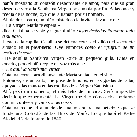
había mostrado su corazón desbordante de amor, para que su gran
deseo de ver a la Santísima Virgen se cumpla por fin. A las once y
media de la noche, oye que la llaman por su nombre.
Al pie de su cama, un niño misterioso la invita a levantarse :
« La Virgen María te espera »
dice. Catalina se viste y sigue al niño
cuyos destellos iluminan todo
a su paso
.
Llegan a la capilla, Catalina se detiene cerca del sillón del sacerdote
situado en el presbiterio. Oye entonces
como el “frufru” de un
vestido de seda
.
«He aquí la Santísima Virgen »dice su pequeño guía. Duda en
creerlo, pero el niño repite en voz más alta:
«
He aquí la Santísima Virgen.
»
Catalina corre a arrodillarse ante María sentada en el sillón.
Entonces, de un salto, me puse de hinojos, en las gradas del altar,
apoyadas las manos en las rodillas de la Virgen Santísima.
Allí, pasó un momento, el más feliz de mi vida. Sería imposible
decir lo que experimenté. La Virgen me dijo cómo debía portarme
con mi confesor y varias otras cosas.
Catalina recibe el anuncio de una misión y una petición: que se
funde una Cofradía de las Hijas de María. Lo que hará el Padre
Aladel el 2 de febrero de 1840
Un 27 de noviembre