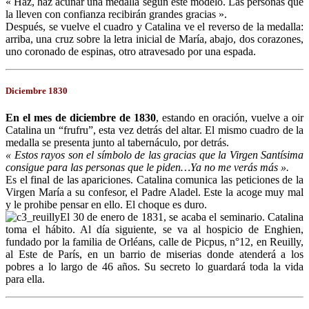
« Haz, haz acuñar una medalla según este modelo. Las personas que
la lleven con confianza recibirán grandes gracias ».
Después, se vuelve el cuadro y Catalina ve el reverso de la medalla:
arriba, una cruz sobre la letra inicial de María, abajo, dos corazones,
uno coronado de espinas, otro atravesado por una espada.
Diciembre 1830
En el mes de diciembre de 1830
, estando en oración, vuelve a oir
Catalina un “frufru”, esta vez detrás del altar. El mismo cuadro de la
medalla se presenta junto al tabernáculo, por detrás.
« Estos rayos son el símbolo de las gracias que la Virgen Santísima
consigue para las personas que le piden…Ya no me verás más ».
Es el final de las apariciones. Catalina comunica las peticiones de la
Virgen María a su confesor, el Padre Aladel. Este la acoge muy mal
y le prohibe pensar en ello. El choque es duro.
El 30 de enero de 1831, se acaba el seminario. Catalina
toma el hábito. Al día siguiente, se va al hospicio de Enghien,
fundado por la familia de Orléans, calle de Picpus, n°12, en Reuilly,
al Este de París, en un barrio de miserias donde atenderá a los
pobres a lo largo de 46 años. Su secreto lo guardará toda la vida
para ella.