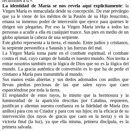
recurrimos a ti ».
La identidad de María se nos revela aquí explícitamente
: la
Virgen María es inmaculada desde su concepción. De este privilegio
que ya le viene de los méritos de la Pasión de su Hijo Jesucristo,
emana su inmenso poder de intercesión que ejerce para quienes le
dirigen sus plegarias. Por eso la Virgen María invita a todos las
personas a acudir a ella en cualquier trance. Sus pies en medio de un
globo aplastan la cabeza de una serpiente.
Este globo representa a la tierra, el mundo. Entre judíos y cristianos,
la serpiente personifica a Satanás y las fuerzas del mal.
La Virgen María toma parte en el combate espiritual, el combate
contra el mal, cuyo campo de batalla es nuestro mundo. Nos invita a
entrar nosotros también en la lógica de Dios que no es la lógica del
mundo. La gracia auténtica de conversión es lo que ha de pedir el
cristiano a María para transmitirla al mundo.
Sus manos están abiertas y sus dedos adornados con anillos que
llevan piedras preciosas de las que salen rayos que caen
esparciéndose por toda la tierra.
El resplandor de estos rayos, lo mismo que la hermosura y la
luminosidad de la aparición descritas por Catalina, requieren,
justifican y alientan nuestra confianza en la fidelidad de María (los
anillos) para con su Criador y para con sus hijos; en la eficacia de su
intervención (los rayos de gracia que caen en la tierra) y en la
victoria final (la luz), ya que ella misma, primera discípula, es la
primera salvada.