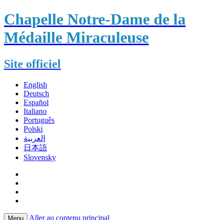
Chapelle Notre-Dame de la
Médaille Miraculeuse
Site officiel
English
Deutsch
Español
Italiano
Português
Polski
العربية
日本語
Slovensky
Aller au contenu principal
Menu