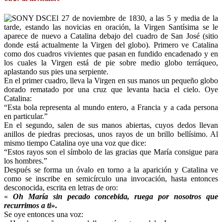
El 27 de noviembre de 1830, a las 5 y media de la
tarde, estando las novicias en oración, la Virgen Santísima se le
aparece de nuevo a Catalina debajo del cuadro de San José (sitio
donde está actualmente la Virgen del globo). Primero ve Catalina
como dos cuadros vivientes que pasan en fundido encadenado y en
los cuales la Virgen está de pie sobre medio globo terráqueo,
aplastando sus pies una serpiente.
En el primer cuadro, lleva la Virgen en sus manos un pequeño globo
dorado rematado por una cruz que levanta hacia el cielo. Oye
Catalina:
“Esta bola representa al mundo entero, a Francia y a cada persona
en particular.”
En el segundo, salen de sus manos abiertas, cuyos dedos llevan
anillos de piedras preciosas, unos rayos de un brillo bellísimo. Al
mismo tiempo Catalina oye una voz que dice:
“Estos rayos son el símbolo de las gracias que María consigue para
los hombres.”
Después se forma un óvalo en torno a la aparición y Catalina ve
como se inscribe en semicírculo una invocación, hasta entonces
desconocida, escrita en letras de oro:
«
Oh María sin pecado concebida,
ruega por nosotros que
recurrimos a ti
».
Se oye entonces una voz: