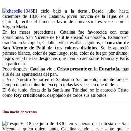
El cielo bajó a la tierra…Desde julio hasta
diciembre de 1830 sor Catalina, joven novicia de la Hijas de la
Caridad, recibe el inmenso favor de conversar tres veces con la
Virgen María.
En los meses precedentes, Catalina fue favorecida con otras
apariciones. San Vicente de Paúl le enseñó su corazón. Estando en
oración en la capilla, Catalina vió, tres días seguidos,
el corazón de
San Vicente de Paúl de tres colores distintos
. Se le apareció
primero blanco, color de paz; luego, rojo, color de fuego; por último,
negro, señal de las desgracias que iban a caer sobre Francia y París
en particular.
Poco después, Catalina vio a
Cristo presente en la Eucaristía,
más
allá de las apariencias del pan.
« Ví a Nuestro Señor en el Santísimo Sacramento, durante todo el
tiempo de mi seminario, excepto todas las veces en que dudé. »
El 6 de junio, fiesta de la Santísima Trinidad, se le apareció Cristo
como
Rey crucificado
, despojado de todos sus atributos
Una noche de verano
El 18 de julio de 1830, en vísperas de la fiesta de San
Vicente a quien quiere tanto, Catalina acude a este santo que le