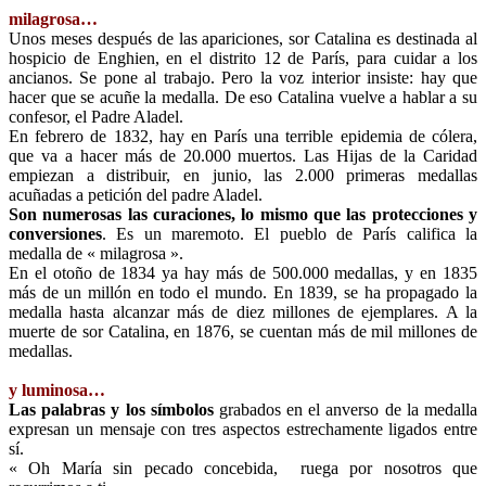
milagrosa…
Unos meses después de las apariciones, sor Catalina es destinada al
hospicio de Enghien, en el distrito 12 de París, para cuidar a los
ancianos. Se pone al trabajo. Pero la voz interior insiste: hay que
hacer que se acuñe la medalla. De eso Catalina vuelve a hablar a su
confesor, el Padre Aladel.
En febrero de 1832, hay en París una terrible epidemia de cólera,
que va a hacer más de 20.000 muertos. Las Hijas de la Caridad
empiezan a distribuir, en junio, las 2.000 primeras medallas
acuñadas a petición del padre Aladel.
Son numerosas las curaciones, lo mismo que las protecciones y
conversiones
. Es un maremoto. El pueblo de París califica la
medalla de « milagrosa ».
En el otoño de 1834 ya hay más de 500.000 medallas, y en 1835
más de un millón en todo el mundo. En 1839, se ha propagado la
medalla hasta alcanzar más de diez millones de ejemplares. A la
muerte de sor Catalina, en 1876, se cuentan más de mil millones de
medallas.
y luminosa…
Las palabras y los símbolos
grabados en el anverso de la medalla
expresan un mensaje con tres aspectos estrechamente ligados entre
sí.
« Oh María sin pecado concebida, ruega por nosotros que