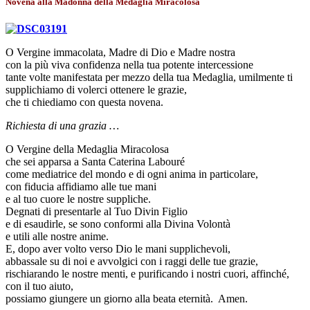
Novena alla Madonna della Medaglia Miracolosa
O Vergine immacolata, Madre di Dio e Madre nostra
con la più viva confidenza nella tua potente intercessione
tante volte manifestata per mezzo della tua Medaglia, umilmente ti
supplichiamo di volerci ottenere le grazie,
che ti chiediamo con questa novena.
Richiesta di una grazia …
O Vergine della Medaglia Miracolosa
che sei apparsa a Santa Caterina Labouré
come mediatrice del mondo e di ogni anima in particolare,
con fiducia affidiamo alle tue mani
e al tuo cuore le nostre suppliche.
Degnati di presentarle al Tuo Divin Figlio
e di esaudirle, se sono conformi alla Divina Volontà
e utili alle nostre anime.
E, dopo aver volto verso Dio le mani supplichevoli,
abbassale su di noi e avvolgici con i raggi delle tue grazie,
rischiarando le nostre menti, e purificando i nostri cuori, affinché,
con il tuo aiuto,
possiamo giungere un giorno alla beata eternità. Amen.