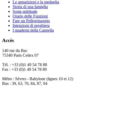
Le apparizioni e la medaglia
Storia di una famiglia
Sosta spirituale
Orario delle Funzioni
Fare un Pellegrinaggio
Intenzioni di preghiera
I quaderni della Cappella
Accès
140 rue du Bac
75340 Paris Cedex 07
Tél. : +33 (0)1 49 54 78 88
Fax : +33 (0)1 49 54 78 89
Métro : Sèvres - Babylone (lignes 10 et 12)
Bus : 39, 63, 70, 84, 87, 94