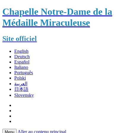
Chapelle Notre-Dame de la
Médaille Miraculeuse
Site officiel
English
Deutsch
Español
Italiano
Português
Polski
العربية
日本語
Slovensky
Aller au contenu principal
Menu