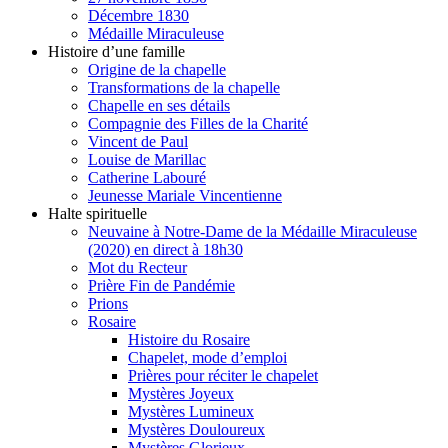
Décembre 1830
Médaille Miraculeuse
Histoire d’une famille
Origine de la chapelle
Transformations de la chapelle
Chapelle en ses détails
Compagnie des Filles de la Charité
Vincent de Paul
Louise de Marillac
Catherine Labouré
Jeunesse Mariale Vincentienne
Halte spirituelle
Neuvaine à Notre-Dame de la Médaille Miraculeuse
(2020) en direct à 18h30
Mot du Recteur
Prière Fin de Pandémie
Prions
Rosaire
Histoire du Rosaire
Chapelet, mode d’emploi
Prières pour réciter le chapelet
Mystères Joyeux
Mystères Lumineux
Mystères Douloureux
Mystères Glorieux