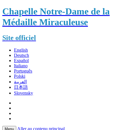
Chapelle Notre-Dame de la
Médaille Miraculeuse
Site officiel
English
Deutsch
Español
Italiano
Português
Polski
العربية
日本語
Slovensky
Aller au contenu principal
Menu