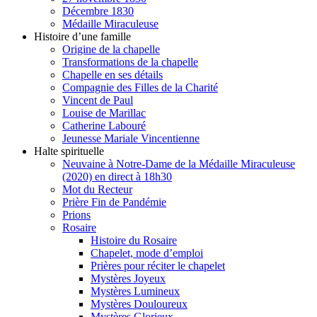
Décembre 1830
Médaille Miraculeuse
Histoire d’une famille
Origine de la chapelle
Transformations de la chapelle
Chapelle en ses détails
Compagnie des Filles de la Charité
Vincent de Paul
Louise de Marillac
Catherine Labouré
Jeunesse Mariale Vincentienne
Halte spirituelle
Neuvaine à Notre-Dame de la Médaille Miraculeuse
(2020) en direct à 18h30
Mot du Recteur
Prière Fin de Pandémie
Prions
Rosaire
Histoire du Rosaire
Chapelet, mode d’emploi
Prières pour réciter le chapelet
Mystères Joyeux
Mystères Lumineux
Mystères Douloureux
Mystères Glorieux