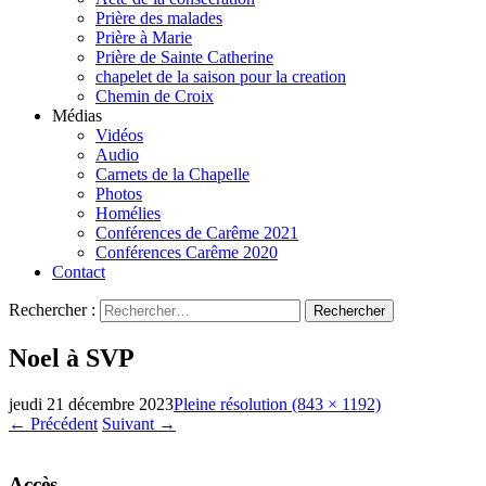
Prière des malades
Prière à Marie
Prière de Sainte Catherine
chapelet de la saison pour la creation
Chemin de Croix
Médias
Vidéos
Audio
Carnets de la Chapelle
Photos
Homélies
Conférences de Carême 2021
Conférences Carême 2020
Contact
Rechercher :
Noel à SVP
jeudi 21 décembre 2023
Pleine résolution (843 × 1192)
←
Précédent
Suivant
→
Accès