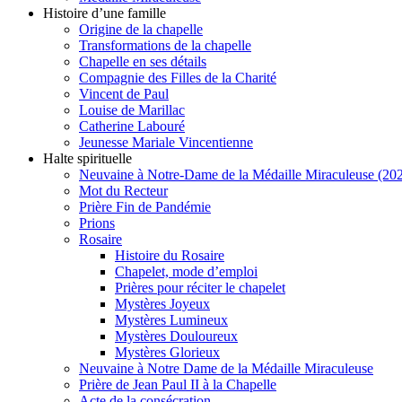
Histoire d’une famille
Origine de la chapelle
Transformations de la chapelle
Chapelle en ses détails
Compagnie des Filles de la Charité
Vincent de Paul
Louise de Marillac
Catherine Labouré
Jeunesse Mariale Vincentienne
Halte spirituelle
Neuvaine à Notre-Dame de la Médaille Miraculeuse (202
Mot du Recteur
Prière Fin de Pandémie
Prions
Rosaire
Histoire du Rosaire
Chapelet, mode d’emploi
Prières pour réciter le chapelet
Mystères Joyeux
Mystères Lumineux
Mystères Douloureux
Mystères Glorieux
Neuvaine à Notre Dame de la Médaille Miraculeuse
Prière de Jean Paul II à la Chapelle
Acte de la consécration