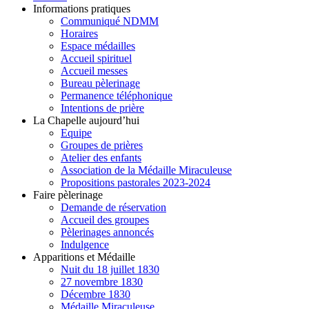
Informations pratiques
Communiqué NDMM
Horaires
Espace médailles
Accueil spirituel
Accueil messes
Bureau pèlerinage
Permanence téléphonique
Intentions de prière
La Chapelle aujourd’hui
Equipe
Groupes de prières
Atelier des enfants
Association de la Médaille Miraculeuse
Propositions pastorales 2023-2024
Faire pèlerinage
Demande de réservation
Accueil des groupes
Pèlerinages annoncés
Indulgence
Apparitions et Médaille
Nuit du 18 juillet 1830
27 novembre 1830
Décembre 1830
Médaille Miraculeuse