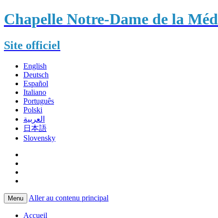
Chapelle Notre-Dame de la Méda
Site officiel
English
Deutsch
Español
Italiano
Português
Polski
العربية
日本語
Slovensky
Aller au contenu principal
Menu
Accueil