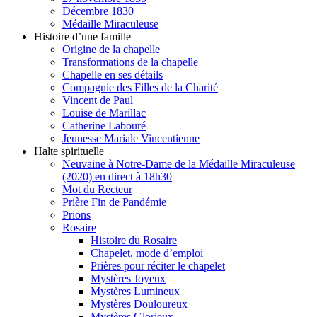
Décembre 1830
Médaille Miraculeuse
Histoire d’une famille
Origine de la chapelle
Transformations de la chapelle
Chapelle en ses détails
Compagnie des Filles de la Charité
Vincent de Paul
Louise de Marillac
Catherine Labouré
Jeunesse Mariale Vincentienne
Halte spirituelle
Neuvaine à Notre-Dame de la Médaille Miraculeuse
(2020) en direct à 18h30
Mot du Recteur
Prière Fin de Pandémie
Prions
Rosaire
Histoire du Rosaire
Chapelet, mode d’emploi
Prières pour réciter le chapelet
Mystères Joyeux
Mystères Lumineux
Mystères Douloureux
Mystères Glorieux