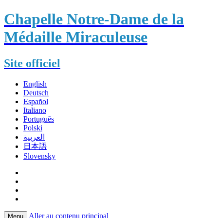
Chapelle Notre-Dame de la
Médaille Miraculeuse
Site officiel
English
Deutsch
Español
Italiano
Português
Polski
العربية
日本語
Slovensky
Aller au contenu principal
Menu