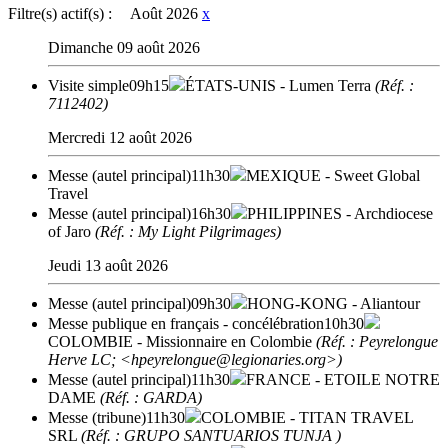
Filtre(s) actif(s) :
Août 2026
x
Dimanche 09 août 2026
Visite simple
09h15
ÉTATS-UNIS
- Lumen Terra
(Réf. :
7112402)
Mercredi 12 août 2026
Messe (autel principal)
11h30
MEXIQUE
- Sweet Global
Travel
Messe (autel principal)
16h30
PHILIPPINES
- Archdiocese
of Jaro
(Réf. : My Light Pilgrimages)
Jeudi 13 août 2026
Messe (autel principal)
09h30
HONG-KONG
- Aliantour
Messe publique en français - concélébration
10h30
COLOMBIE
- Missionnaire en Colombie
(Réf. : Peyrelongue
Herve LC; <hpeyrelongue@legionaries.org>)
Messe (autel principal)
11h30
FRANCE
- ETOILE NOTRE
DAME
(Réf. : GARDA)
Messe (tribune)
11h30
COLOMBIE
- TITAN TRAVEL
SRL
(Réf. : GRUPO SANTUARIOS TUNJA )