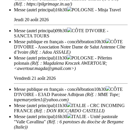
(Réf. : https://pilgrimage.in.ua/)
Messe (autel principal)
16h30
POLOGNE
- Misja Travel
Jeudi 20 août 2026
Messe (autel principal)
09h30
CÔTE D'IVOIRE
-
SANCTA TOURS
Messe publique en français - concélébration
10h30
CÔTE
D'IVOIRE
- Association Notre Dame de Salut Antenne Côte
d’Ivoire
(Réf. : Adou ASSALE)
Messe (autel principal)
11h30
POLOGNE
- Pèlerins
polonais
(Réf. : Magdalena Kroczek AWERTOUR;
<awertour.magda@gmail.com>)
Vendredi 21 août 2026
Messe publique en français - concélébration
10h30
CÔTE
D'IVOIRE
- E3AD Paroisse Adbijean
(Réf. : MME Tope;
topemaryetien1@yahoo.com)
Messe (autel principal)
11h30
ITALIE
- CRC INCOMING
FRANCE
(Réf. : DON RICCARDO CASTELLI)
Messe (autel principal)
16h30
ITALIE
- Unité pastorale
"Valle Cavallina"
(Réf. : 6 paroisses du diocèse de Bergame
(Italie))