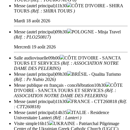
Messe (autel principal)
11h30
CÔTE D'IVOIRE
- SHIRA
TOURS
(Réf. : SHIRA TOURS )
Mardi 18 août 2026
Messe (autel principal)
09h30
POLOGNE
- Misja Travel
(Réf. : PLO250817)
Mercredi 19 août 2026
Salle audiovisuelle
09h00
CÔTE D'IVOIRE
- SANCTA
TOURS ET SERVICES
(Réf. : ASSOCIATION NOTRE
DAME DES PELERINS)
Messe (autel principal)
09h30
BRÉSIL
- Qualita Turismo
(Réf. : Pe Nubio 2026)
Messe publique en français - concélébration
10h30
CÔTE
D'IVOIRE
- SANCTA TOURS ET SERVICES
(Réf. :
ASSOCIATION NOTRE DAME DES PELERINS)
Messe (autel principal)
11h30
FRANCE
- CTT260818
(Réf.
: CTT260818)
Messe (autel principal)
14h35
ITALIE
- Residence
Universitaire Lanteri
(Réf. : Lanteri )
Visite simple
16h15
UKRAINE
- Patriarchal Pilgrimage
Center of the Ukrainian Greek Catholic Church (UGCC)