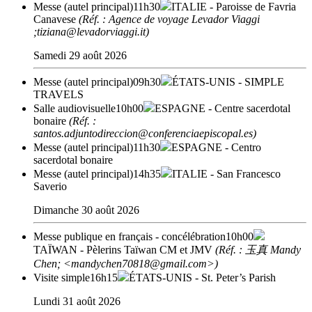
Messe (autel principal)
11h30
ITALIE
- Paroisse de Favria
Canavese
(Réf. : Agence de voyage Levador Viaggi
;tiziana@levadorviaggi.it)
Samedi 29 août 2026
Messe (autel principal)
09h30
ÉTATS-UNIS
- SIMPLE
TRAVELS
Salle audiovisuelle
10h00
ESPAGNE
- Centre sacerdotal
bonaire
(Réf. :
santos.adjuntodireccion@conferenciaepiscopal.es)
Messe (autel principal)
11h30
ESPAGNE
- Centro
sacerdotal bonaire
Messe (autel principal)
14h35
ITALIE
- San Francesco
Saverio
Dimanche 30 août 2026
Messe publique en français - concélébration
10h00
TAÏWAN
- Pèlerins Taïwan CM et JMV
(Réf. : 玉真 Mandy
Chen; <mandychen70818@gmail.com>)
Visite simple
16h15
ÉTATS-UNIS
- St. Peter’s Parish
Lundi 31 août 2026