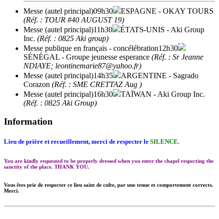
Messe (autel principal)
09h30
ESPAGNE
- OKAY TOURS
(Réf. : TOUR #40 AUGUST 19)
Messe (autel principal)
11h30
ÉTATS-UNIS
- Aki Group
Inc.
(Réf. : 0825 Aki group)
Messe publique en français - concélébration
12h30
SÉNÉGAL
- Groupe jeunesse esperance
(Réf. : Sr Jeanne
NDIAYE; leontinemarie87@yahoo.fr)
Messe (autel principal)
14h35
ARGENTINE
- Sagrado
Corazon
(Réf. : SME CRETTAZ Aug )
Messe (autel principal)
16h30
TAÏWAN
- Aki Group Inc.
(Réf. : 0825 Aki Group)
Information
Lieu de prière et recueillement, merci de respecter le
SILENCE.
You are kindly requested to be properly dressed when you enter the chapel respecting the
sanctity of the place. THANK YOU.
Vous êtes prie de respecter ce lieu saint de culte, par une tenue et comportement corrects.
Merci.