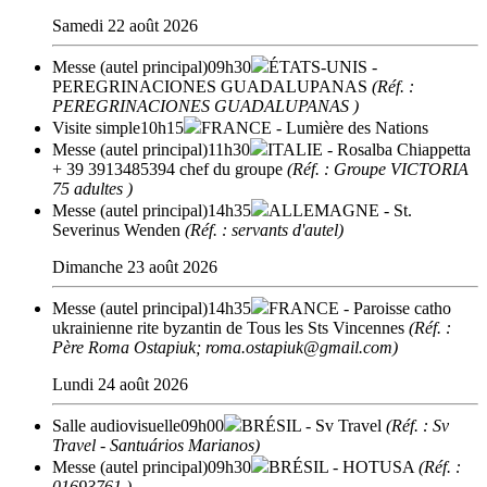
Samedi 22 août 2026
Messe (autel principal)
09h30
ÉTATS-UNIS
-
PEREGRINACIONES GUADALUPANAS
(Réf. :
PEREGRINACIONES GUADALUPANAS )
Visite simple
10h15
FRANCE
- Lumière des Nations
Messe (autel principal)
11h30
ITALIE
- Rosalba Chiappetta
+ 39 3913485394 chef du groupe
(Réf. : Groupe VICTORIA
75 adultes )
Messe (autel principal)
14h35
ALLEMAGNE
- St.
Severinus Wenden
(Réf. : servants d'autel)
Dimanche 23 août 2026
Messe (autel principal)
14h35
FRANCE
- Paroisse catho
ukrainienne rite byzantin de Tous les Sts Vincennes
(Réf. :
Père Roma Ostapiuk; roma.ostapiuk@gmail.com)
Lundi 24 août 2026
Salle audiovisuelle
09h00
BRÉSIL
- Sv Travel
(Réf. : Sv
Travel - Santuários Marianos)
Messe (autel principal)
09h30
BRÉSIL
- HOTUSA
(Réf. :
01693761 )