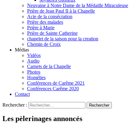
Neuvaine à Notre Dame de la Médaille Miraculeuse
Prière de Jean Paul II à la Chapelle
Acte de la consécration
Prière des malades
Prière à Marie
Prière de Sainte Catherine
chapelet de la saison pour la creation
Chemin de Croix
Médias
Vidéos
Audio
Carnets de la Chapelle
Photos
Homélies
Conférences de Carême 2021
Conférences Carême 2020
Contact
Rechercher :
Les pèlerinages annoncés