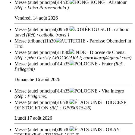
Messe (autel principal)
14h35
HONG-KONG
- Aliantour
(Réf. : Luisa Parascandolo )
Vendredi 14 août 2026
Messe (autel principal)
09h30
CORÉE DU SUD
- catholic
travel
(Réf. : catholic travel )
Messe (tribune)
11h30
AUTRICHE
- Paroisse Oberndorf in
Tirol
Messe (autel principal)
11h30
INDE
- Diocese de Chenai
(Réf. : père Christy AROCKIARAJ; carockiaraj@gmail.com)
Messe (autel principal)
14h35
POLOGNE
- Frater
(Réf. :
Pellegrini)
Dimanche 16 août 2026
Messe (autel principal)
14h35
POLOGNE
- Vita Integro
(Réf. : Pielgrims)
Messe (autel principal)
16h30
ÉTATS-UNIS
- DIOCESE
OF STOCKTON
(Réf. : GP000115-26)
Lundi 17 août 2026
Messe (autel principal)
09h30
ÉTATS-UNIS
- OKAY
TOURS
(Réf. : TOUR#5 AUG 8)