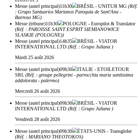
Messe (autel principal)
11h30
BRÉSIL
- UNITUR MG
(Réf.
: Grupo Santuarios Marianos Paroquia de Sant'Ana -
Barroso MG)
Messe (tribune)
11h30
POLOGNE
- Europilot & Translator
(Réf. : PAROISSE SAINT ESPRIT SIEMIANOWICE
SLASKIE (POLOGNE))
Messe (autel principal)
14h35
BRÉSIL
- VIATOR
INTERNATIONAL LTD
(Réf. : Grupo Juliana )
Mardi 25 août 2026
Messe (autel principal)
09h30
ITALIE
- ETOILETOUR
SRL
(Réf. : groupe pellegrini - parrocchia maria santissima
addolorata - palermo)
Mercredi 26 août 2026
Messe (autel principal)
09h30
BRÉSIL
- VIATOR
INTERNATIONAL LTD
(Réf. : Grupo Juliana )
Vendredi 28 août 2026
Messe (autel principal)
09h30
ÉTATS-UNIS
- Transglobe
(Réf. : MARIANO THEOTOKOS)