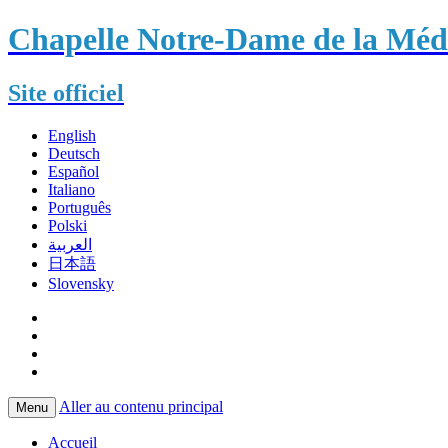
Chapelle Notre-Dame de la Méda
Site officiel
English
Deutsch
Español
Italiano
Português
Polski
العربية
日本語
Slovensky
Aller au contenu principal
Menu
Accueil