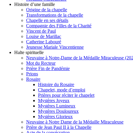
Histoire d’une famille
Origine de la chapelle
Transformations de la chapelle
Chapelle en ses détails
Compagnie des Filles de la Charité
Vincent de Paul
Louise de Marillac
Catherine Labouré
Jeunesse Mariale Vincentienne
Halte spirituelle
Neuvaine à Notre-Dame de la Médaille Miraculeuse (202
Mot du Recteur
Prière Fin de Pandémie
Prions
Rosaire
Histoire du Rosaire
Chapelet, mode d’emploi
Prières pour réciter le chapelet
Mystères Joyeux
Mystères Lumineux
Mystères Douloureux
Mystères Glorieux
Neuvaine à Notre Dame de la Médaille Miraculeuse
Prière de Jean Paul II à la Chapelle
Acte de la consécration