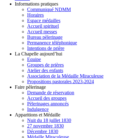
Informations pratiques
Communiqué NDMM
Horaires
Espace médailles
Accueil spirituel
Accueil messes
Bureau pèlerinage
Permanence téléphonique
Intentions de prière
La Chapelle aujourd’hui
Equipe
Groupes de prières
Atelier des enfants
Association de la Médaille Miraculeuse
Propositions pastorales 2023-2024
Faire pèlerinage
Demande de réservation
Accueil des groupes
Pèlerinages annoncés
Indulgence
Apparitions et Médaille
Nuit du 18 juillet 1830
27 novembre 1830
Décembre 1830
Médaille Miraculeuse