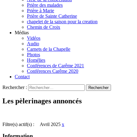
Prière des malades
Prière à Marie
Prière de Sainte Catherine
chapelet de la saison pour la creation
Chemin de Croix
Médias
Vidéos
Audio
Carnets de la Chapelle
Photos
Homélies
Conférences de Carême 2021
Conférences Carême 2020
Contact
Rechercher :
Les pèlerinages annoncés
Filtre(s) actif(s) :
Avril 2025
x
Information