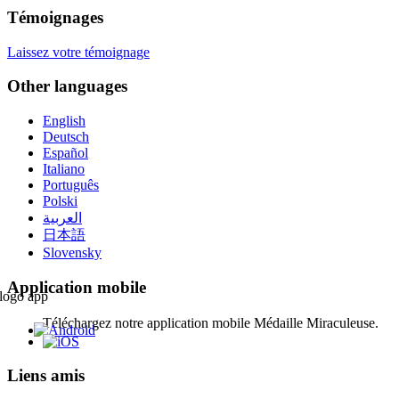
Témoignages
Laissez votre témoignage
Other languages
English
Deutsch
Español
Italiano
Português
Polski
العربية
日本語
Slovensky
Application mobile
Téléchargez notre application mobile Médaille Miraculeuse.
Liens amis