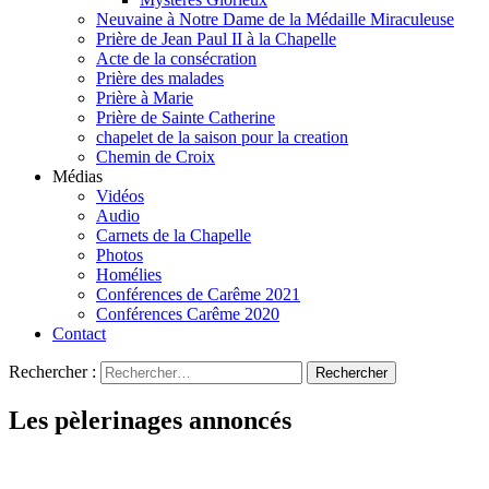
Neuvaine à Notre Dame de la Médaille Miraculeuse
Prière de Jean Paul II à la Chapelle
Acte de la consécration
Prière des malades
Prière à Marie
Prière de Sainte Catherine
chapelet de la saison pour la creation
Chemin de Croix
Médias
Vidéos
Audio
Carnets de la Chapelle
Photos
Homélies
Conférences de Carême 2021
Conférences Carême 2020
Contact
Rechercher :
Les pèlerinages annoncés