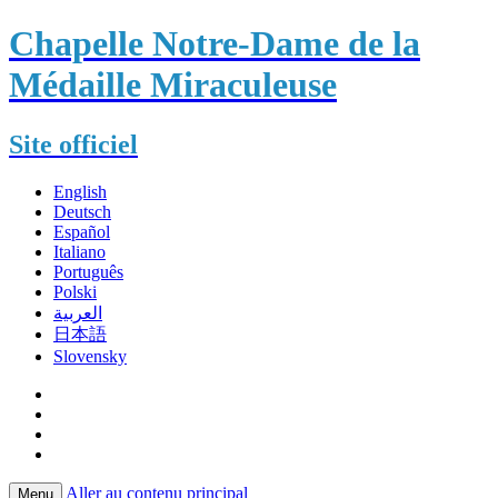
Chapelle Notre-Dame de la
Médaille Miraculeuse
Site officiel
English
Deutsch
Español
Italiano
Português
Polski
العربية
日本語
Slovensky
Aller au contenu principal
Menu