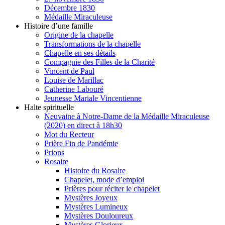
Décembre 1830
Médaille Miraculeuse
Histoire d’une famille
Origine de la chapelle
Transformations de la chapelle
Chapelle en ses détails
Compagnie des Filles de la Charité
Vincent de Paul
Louise de Marillac
Catherine Labouré
Jeunesse Mariale Vincentienne
Halte spirituelle
Neuvaine à Notre-Dame de la Médaille Miraculeuse
(2020) en direct à 18h30
Mot du Recteur
Prière Fin de Pandémie
Prions
Rosaire
Histoire du Rosaire
Chapelet, mode d’emploi
Prières pour réciter le chapelet
Mystères Joyeux
Mystères Lumineux
Mystères Douloureux
Mystères Glorieux