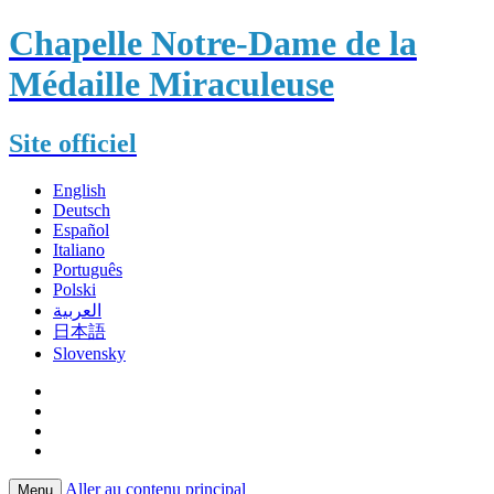
Chapelle Notre-Dame de la
Médaille Miraculeuse
Site officiel
English
Deutsch
Español
Italiano
Português
Polski
العربية
日本語
Slovensky
Aller au contenu principal
Menu