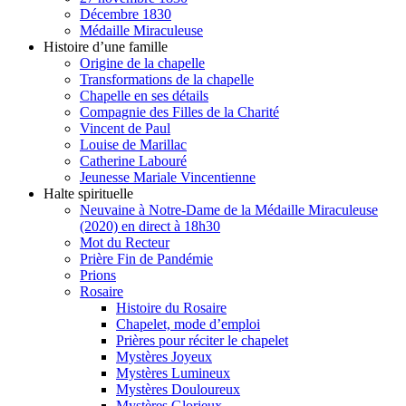
Décembre 1830
Médaille Miraculeuse
Histoire d’une famille
Origine de la chapelle
Transformations de la chapelle
Chapelle en ses détails
Compagnie des Filles de la Charité
Vincent de Paul
Louise de Marillac
Catherine Labouré
Jeunesse Mariale Vincentienne
Halte spirituelle
Neuvaine à Notre-Dame de la Médaille Miraculeuse
(2020) en direct à 18h30
Mot du Recteur
Prière Fin de Pandémie
Prions
Rosaire
Histoire du Rosaire
Chapelet, mode d’emploi
Prières pour réciter le chapelet
Mystères Joyeux
Mystères Lumineux
Mystères Douloureux
Mystères Glorieux