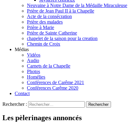
Neuvaine à Notre Dame de la Médaille Miraculeuse
Prière de Jean Paul II à la Chapelle
Acte de la consécration
Prière des malades
Prière à Marie
Prière de Sainte Catherine
chapelet de la saison pour la creation
Chemin de Croix
Médias
Vidéos
Audio
Carnets de la Chapelle
Photos
Homélies
Conférences de Carême 2021
Conférences Carême 2020
Contact
Rechercher :
Les pèlerinages annoncés