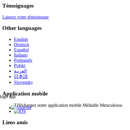
Témoignages
Laissez votre témoignage
Other languages
English
Deutsch
Español
Italiano
Português
Polski
العربية
日本語
Slovensky
Application mobile
Téléchargez notre application mobile Médaille Miraculeuse.
Liens amis