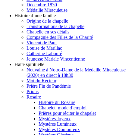
Décembre 1830
Médaille Miraculeuse
Histoire d’une famille
Origine de la chapelle
Transformations de la chapelle
Chapelle en ses détails
Compagnie des Filles de la Charité
Vincent de Paul
Louise de Marillac
Catherine Labouré
Jeunesse Mariale Vincentienne
Halte spirituelle
Neuvaine à Notre-Dame de la Médaille Miraculeuse
(2020) en direct à 18h30
Mot du Recteur
Prière Fin de Pandémie
Prions
Rosaire
Histoire du Rosaire
Chapelet, mode d’emploi
Prières pour réciter le chapelet
Mystères Joyeux
Mystères Lumineux
Mystères Douloureux
Mystères Glorieux