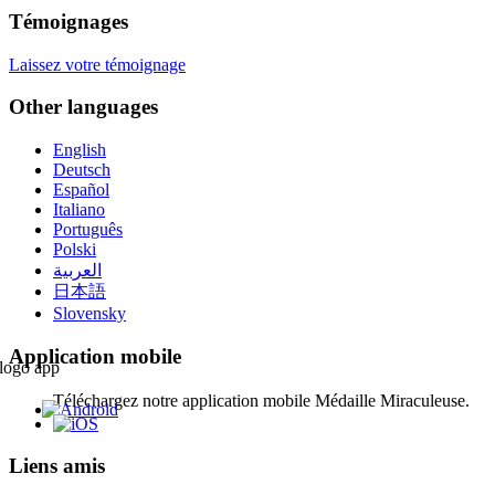
Témoignages
Laissez votre témoignage
Other languages
English
Deutsch
Español
Italiano
Português
Polski
العربية
日本語
Slovensky
Application mobile
Téléchargez notre application mobile Médaille Miraculeuse.
Liens amis