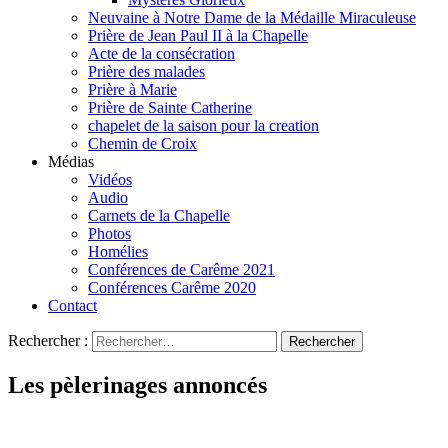
Neuvaine à Notre Dame de la Médaille Miraculeuse
Prière de Jean Paul II à la Chapelle
Acte de la consécration
Prière des malades
Prière à Marie
Prière de Sainte Catherine
chapelet de la saison pour la creation
Chemin de Croix
Médias
Vidéos
Audio
Carnets de la Chapelle
Photos
Homélies
Conférences de Carême 2021
Conférences Carême 2020
Contact
Rechercher :
Les pèlerinages annoncés