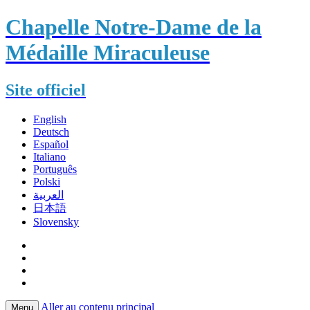
Chapelle Notre-Dame de la
Médaille Miraculeuse
Site officiel
English
Deutsch
Español
Italiano
Português
Polski
العربية
日本語
Slovensky
Aller au contenu principal
Menu