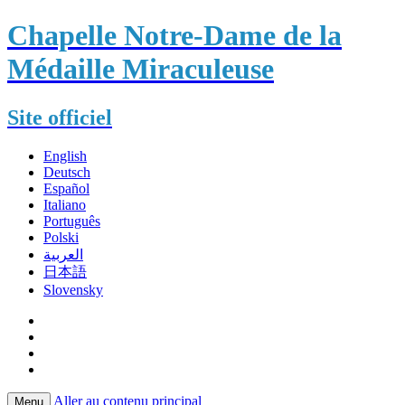
Chapelle Notre-Dame de la
Médaille Miraculeuse
Site officiel
English
Deutsch
Español
Italiano
Português
Polski
العربية
日本語
Slovensky
Aller au contenu principal
Menu