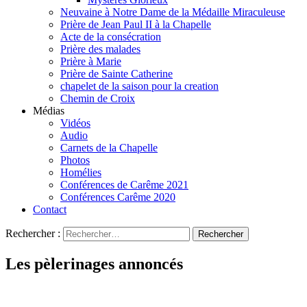
Neuvaine à Notre Dame de la Médaille Miraculeuse
Prière de Jean Paul II à la Chapelle
Acte de la consécration
Prière des malades
Prière à Marie
Prière de Sainte Catherine
chapelet de la saison pour la creation
Chemin de Croix
Médias
Vidéos
Audio
Carnets de la Chapelle
Photos
Homélies
Conférences de Carême 2021
Conférences Carême 2020
Contact
Rechercher :
Les pèlerinages annoncés