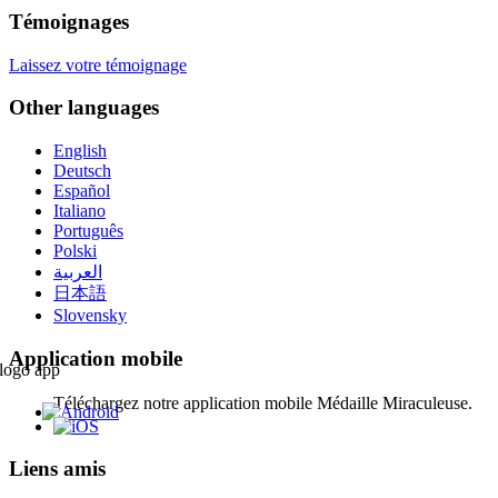
Témoignages
Laissez votre témoignage
Other languages
English
Deutsch
Español
Italiano
Português
Polski
العربية
日本語
Slovensky
Application mobile
Téléchargez notre application mobile Médaille Miraculeuse.
Liens amis