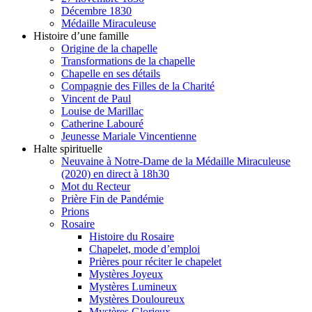
Décembre 1830
Médaille Miraculeuse
Histoire d’une famille
Origine de la chapelle
Transformations de la chapelle
Chapelle en ses détails
Compagnie des Filles de la Charité
Vincent de Paul
Louise de Marillac
Catherine Labouré
Jeunesse Mariale Vincentienne
Halte spirituelle
Neuvaine à Notre-Dame de la Médaille Miraculeuse
(2020) en direct à 18h30
Mot du Recteur
Prière Fin de Pandémie
Prions
Rosaire
Histoire du Rosaire
Chapelet, mode d’emploi
Prières pour réciter le chapelet
Mystères Joyeux
Mystères Lumineux
Mystères Douloureux
Mystères Glorieux