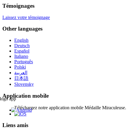
Témoignages
Laissez votre témoignage
Other languages
English
Deutsch
Español
Italiano
Português
Polski
العربية
日本語
Slovensky
Application mobile
Téléchargez notre application mobile Médaille Miraculeuse.
Liens amis