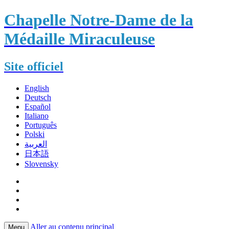
Chapelle Notre-Dame de la
Médaille Miraculeuse
Site officiel
English
Deutsch
Español
Italiano
Português
Polski
العربية
日本語
Slovensky
Aller au contenu principal
Menu