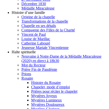
Décembre 1830
Médaille Miraculeuse
Histoire d’une famille
Origine de la chapelle
Transformations de la chapelle
Chapelle en ses détails
Compagnie des Filles de la Charité
Vincent de Paul
Louise de Marillac
Catherine Labouré
Jeunesse Mariale Vincentienne
Halte spirituelle
Neuvaine à Notre-Dame de la Médaille Miraculeuse
(2020) en direct à 18h30
Mot du Recteur
Prière Fin de Pandémie
Prions
Rosaire
Histoire du Rosaire
Chapelet, mode d’emploi
Prières pour réciter le chapelet
Mystères Joyeux
Mystères Lumineux
Mystères Douloureux
Mystères Glorieux