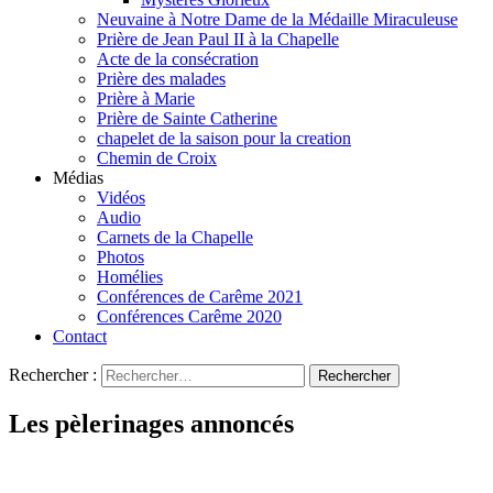
Neuvaine à Notre Dame de la Médaille Miraculeuse
Prière de Jean Paul II à la Chapelle
Acte de la consécration
Prière des malades
Prière à Marie
Prière de Sainte Catherine
chapelet de la saison pour la creation
Chemin de Croix
Médias
Vidéos
Audio
Carnets de la Chapelle
Photos
Homélies
Conférences de Carême 2021
Conférences Carême 2020
Contact
Rechercher :
Les pèlerinages annoncés