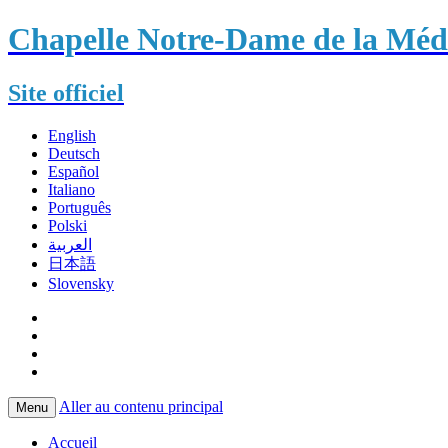
Chapelle Notre-Dame de la Méda
Site officiel
English
Deutsch
Español
Italiano
Português
Polski
العربية
日本語
Slovensky
Aller au contenu principal
Menu
Accueil