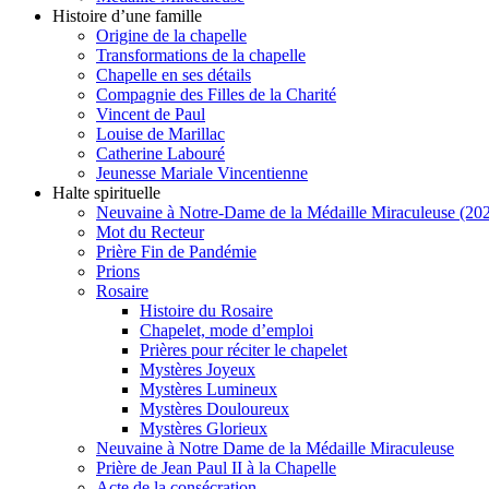
Histoire d’une famille
Origine de la chapelle
Transformations de la chapelle
Chapelle en ses détails
Compagnie des Filles de la Charité
Vincent de Paul
Louise de Marillac
Catherine Labouré
Jeunesse Mariale Vincentienne
Halte spirituelle
Neuvaine à Notre-Dame de la Médaille Miraculeuse (202
Mot du Recteur
Prière Fin de Pandémie
Prions
Rosaire
Histoire du Rosaire
Chapelet, mode d’emploi
Prières pour réciter le chapelet
Mystères Joyeux
Mystères Lumineux
Mystères Douloureux
Mystères Glorieux
Neuvaine à Notre Dame de la Médaille Miraculeuse
Prière de Jean Paul II à la Chapelle
Acte de la consécration