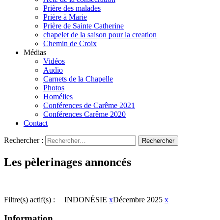
Prière des malades
Prière à Marie
Prière de Sainte Catherine
chapelet de la saison pour la creation
Chemin de Croix
Médias
Vidéos
Audio
Carnets de la Chapelle
Photos
Homélies
Conférences de Carême 2021
Conférences Carême 2020
Contact
Rechercher :
Les pèlerinages annoncés
Filtre(s) actif(s) :
INDONÉSIE
x
Décembre 2025
x
Information