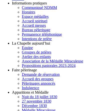
Informations pratiques
Communiqué NDMM
Horaires
Espace médailles
Accueil spirituel
Accueil messes
Bureau pèlerinage
Permanence téléphonique
Intentions de prière
La Chapelle aujourd’hui
Equipe
Groupes de prières
Atelier des enfants
Association de la Médaille Miraculeuse
Propositions pastorales 2023-2024
Faire pèlerinage
Demande de réservation
Accueil des groupes
Pèlerinages annoncés
Indulgence
Apparitions et Médaille
Nuit du 18 juillet 1830
27 novembre 1830
Décembre 1830
Médaille Miraculeuse