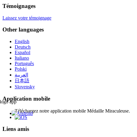
Témoignages
Laissez votre témoignage
Other languages
English
Deutsch
Español
Italiano
Português
Polski
العربية
日本語
Slovensky
Application mobile
Téléchargez notre application mobile Médaille Miraculeuse.
Liens amis