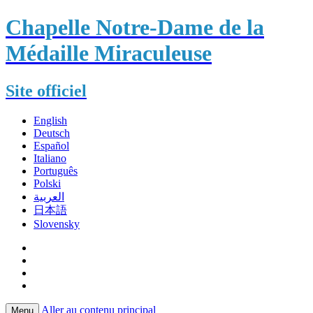
Chapelle Notre-Dame de la
Médaille Miraculeuse
Site officiel
English
Deutsch
Español
Italiano
Português
Polski
العربية
日本語
Slovensky
Aller au contenu principal
Menu