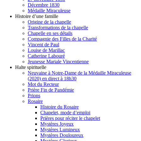
Décembre 1830
Médaille Miraculeuse
Histoire d’une famille
Origine de la chapelle
Transformations de la chapelle
Chapelle en ses détails
Compagnie des Filles de la Charité
Vincent de Paul
Louise de Marillac
Catherine Labouré
Jeunesse Mariale Vincentienne
Halte spirituelle
Neuvaine à Notre-Dame de la Médaille Miraculeuse
(2020) en direct à 18h30
Mot du Recteur
Prière Fin de Pandémie
Prions
Rosaire
Histoire du Rosaire
Chapelet, mode d’emploi
Prières pour réciter le chapelet
Mystères Joyeux
Mystères Lumineux
Mystères Douloureux
Mystères Glorieux