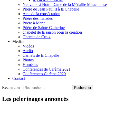
Neuvaine à Notre Dame de la Médaille Miraculeuse
Prière de Jean Paul II à la Chapelle
Acte de la consécration
Prière des malades
Prière à Marie
Prière de Sainte Catherine
chapelet de la saison pour la creation
Chemin de Croix
Médias
Vidéos
Audio
Carnets de la Chapelle
Photos
Homélies
Conférences de Carême 2021
Conférences Carême 2020
Contact
Rechercher :
Les pèlerinages annoncés