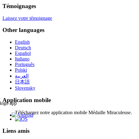
Témoignages
Laissez votre témoignage
Other languages
English
Deutsch
Español
Italiano
Português
Polski
العربية
日本語
Slovensky
Application mobile
Téléchargez notre application mobile Médaille Miraculeuse.
Liens amis