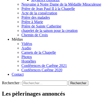
Neuvaine à Notre Dame de la Médaille Miraculeuse
Prière de Jean Paul II à la Chapelle
Acte de la consécration
Prière des malades
Prière à Marie
Prière de Sainte Catherine
chapelet de la saison pour la creation
Chemin de Croix
Médias
Vidéos
Audio
Carnets de la Chapelle
Photos
Homélies
Conférences de Carême 2021
Conférences Carême 2020
Contact
Rechercher :
Les pèlerinages annoncés