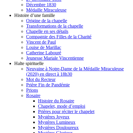
Décembre 1830
Médaille Miraculeuse
Histoire d’une famille
Origine de la chapelle
Transformations de la chapelle
Chapelle en ses détails
Compagnie des Filles de la Charité
Vincent de Paul
Louise de Marillac
Catherine Labouré
Jeunesse Mariale Vincentienne
Halte spirituelle
Neuvaine à Notre-Dame de la Médaille Miraculeuse
(2020) en direct à 18h30
Mot du Recteur
Prière Fin de Pandémie
Prions
Rosaire
Histoire du Rosaire
Chapelet, mode d’emploi
Prières pour réciter le chapelet
Mystères Joyeux
Mystères Lumineux
Mystères Douloureux
Mystères Glorieux