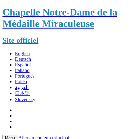
Chapelle Notre-Dame de la
Médaille Miraculeuse
Site officiel
English
Deutsch
Español
Italiano
Português
Polski
العربية
日本語
Slovensky
Aller au contenu principal
Menu