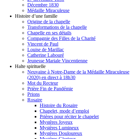
Décembre 1830
Médaille Miraculeuse
Histoire d’une famille
Origine de la chapelle
Transformations de la chapelle
Chapelle en ses détails
Compagnie des Filles de la Charité
Vincent de Paul
Louise de Marillac
Catherine Labouré
Jeunesse Mariale Vincentienne
Halte spirituelle
Neuvaine à Notre-Dame de la Médaille Miraculeuse
(2020) en direct à 18h30
Mot du Recteur
Prière Fin de Pandémie
Prions
Rosaire
Histoire du Rosaire
Chapelet, mode d’emploi
Prières pour réciter le chapelet
Mystères Joyeux
Mystères Lumineux
Mystères Douloureux
Mystères Glorieux