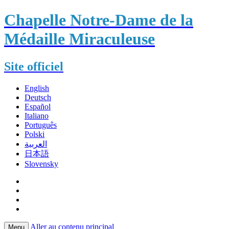
Chapelle Notre-Dame de la
Médaille Miraculeuse
Site officiel
English
Deutsch
Español
Italiano
Português
Polski
العربية
日本語
Slovensky
Aller au contenu principal
Menu