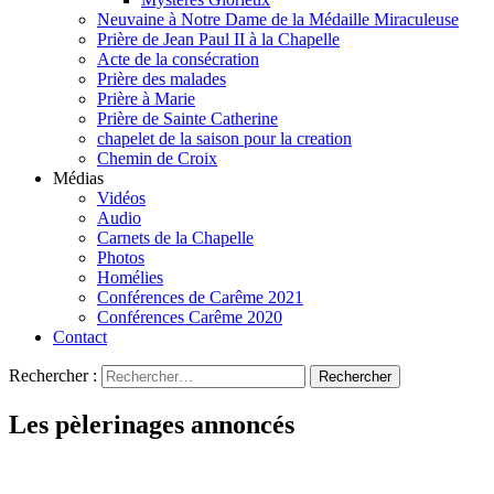
Neuvaine à Notre Dame de la Médaille Miraculeuse
Prière de Jean Paul II à la Chapelle
Acte de la consécration
Prière des malades
Prière à Marie
Prière de Sainte Catherine
chapelet de la saison pour la creation
Chemin de Croix
Médias
Vidéos
Audio
Carnets de la Chapelle
Photos
Homélies
Conférences de Carême 2021
Conférences Carême 2020
Contact
Rechercher :
Les pèlerinages annoncés