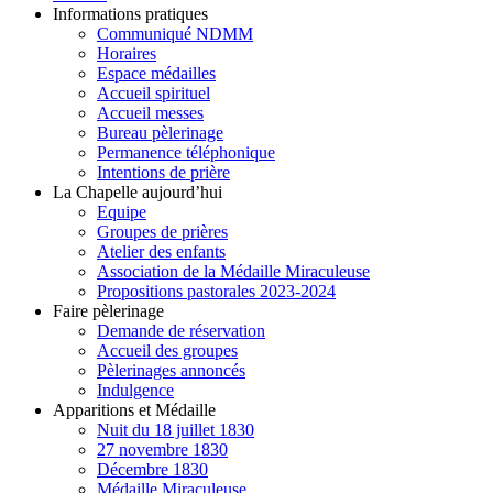
Informations pratiques
Communiqué NDMM
Horaires
Espace médailles
Accueil spirituel
Accueil messes
Bureau pèlerinage
Permanence téléphonique
Intentions de prière
La Chapelle aujourd’hui
Equipe
Groupes de prières
Atelier des enfants
Association de la Médaille Miraculeuse
Propositions pastorales 2023-2024
Faire pèlerinage
Demande de réservation
Accueil des groupes
Pèlerinages annoncés
Indulgence
Apparitions et Médaille
Nuit du 18 juillet 1830
27 novembre 1830
Décembre 1830
Médaille Miraculeuse