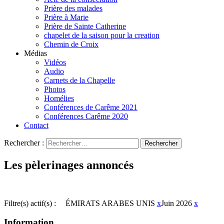
Prière des malades
Prière à Marie
Prière de Sainte Catherine
chapelet de la saison pour la creation
Chemin de Croix
Médias
Vidéos
Audio
Carnets de la Chapelle
Photos
Homélies
Conférences de Carême 2021
Conférences Carême 2020
Contact
Rechercher :
Les pèlerinages annoncés
Filtre(s) actif(s) :
ÉMIRATS ARABES UNIS
x
Juin 2026
x
Information