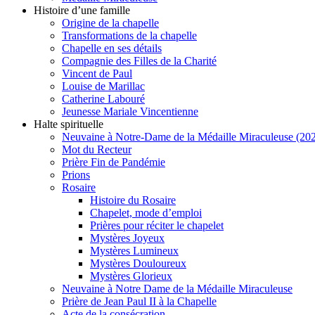
Histoire d’une famille
Origine de la chapelle
Transformations de la chapelle
Chapelle en ses détails
Compagnie des Filles de la Charité
Vincent de Paul
Louise de Marillac
Catherine Labouré
Jeunesse Mariale Vincentienne
Halte spirituelle
Neuvaine à Notre-Dame de la Médaille Miraculeuse (202
Mot du Recteur
Prière Fin de Pandémie
Prions
Rosaire
Histoire du Rosaire
Chapelet, mode d’emploi
Prières pour réciter le chapelet
Mystères Joyeux
Mystères Lumineux
Mystères Douloureux
Mystères Glorieux
Neuvaine à Notre Dame de la Médaille Miraculeuse
Prière de Jean Paul II à la Chapelle
Acte de la consécration