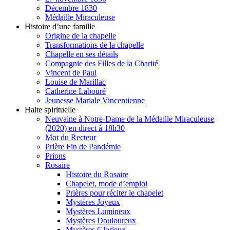
Décembre 1830
Médaille Miraculeuse
Histoire d’une famille
Origine de la chapelle
Transformations de la chapelle
Chapelle en ses détails
Compagnie des Filles de la Charité
Vincent de Paul
Louise de Marillac
Catherine Labouré
Jeunesse Mariale Vincentienne
Halte spirituelle
Neuvaine à Notre-Dame de la Médaille Miraculeuse
(2020) en direct à 18h30
Mot du Recteur
Prière Fin de Pandémie
Prions
Rosaire
Histoire du Rosaire
Chapelet, mode d’emploi
Prières pour réciter le chapelet
Mystères Joyeux
Mystères Lumineux
Mystères Douloureux
Mystères Glorieux