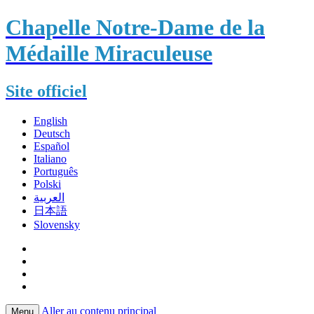
Chapelle Notre-Dame de la
Médaille Miraculeuse
Site officiel
English
Deutsch
Español
Italiano
Português
Polski
العربية
日本語
Slovensky
Aller au contenu principal
Menu