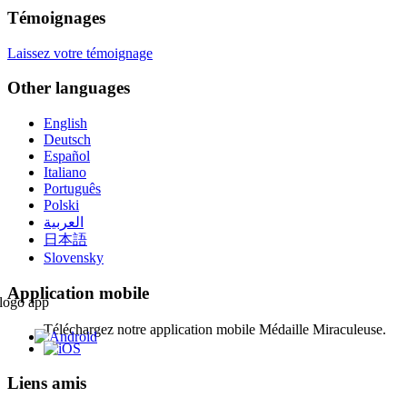
Témoignages
Laissez votre témoignage
Other languages
English
Deutsch
Español
Italiano
Português
Polski
العربية
日本語
Slovensky
Application mobile
Téléchargez notre application mobile Médaille Miraculeuse.
Liens amis