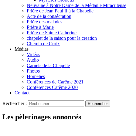
Neuvaine à Notre Dame de la Médaille Miraculeuse
Prière de Jean Paul II à la Chapelle
Acte de la consécration
Prière des malades
Prière à Marie
Prière de Sainte Catherine
chapelet de la saison pour la creation
Chemin de Croix
Médias
Vidéos
Audio
Carnets de la Chapelle
Photos
Homélies
Conférences de Carême 2021
Conférences Carême 2020
Contact
Rechercher :
Les pèlerinages annoncés