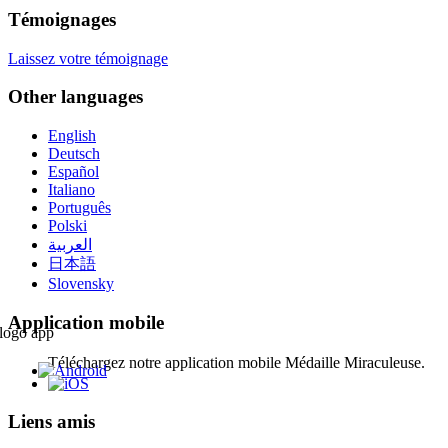
Témoignages
Laissez votre témoignage
Other languages
English
Deutsch
Español
Italiano
Português
Polski
العربية
日本語
Slovensky
Application mobile
Téléchargez notre application mobile Médaille Miraculeuse.
Liens amis