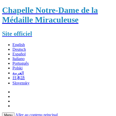
Chapelle Notre-Dame de la
Médaille Miraculeuse
Site officiel
English
Deutsch
Español
Italiano
Português
Polski
العربية
日本語
Slovensky
Aller au contenu principal
Menu