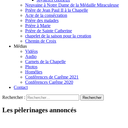
Neuvaine à Notre Dame de la Médaille Miraculeuse
Prière de Jean Paul II à la Chapelle
Acte de la consécration
Prière des malades
Prière à Marie
Prière de Sainte Catherine
chapelet de la saison pour la creation
Chemin de Croix
Médias
Vidéos
Audio
Carnets de la Chapelle
Photos
Homélies
Conférences de Carême 2021
Conférences Carême 2020
Contact
Rechercher :
Les pèlerinages annoncés