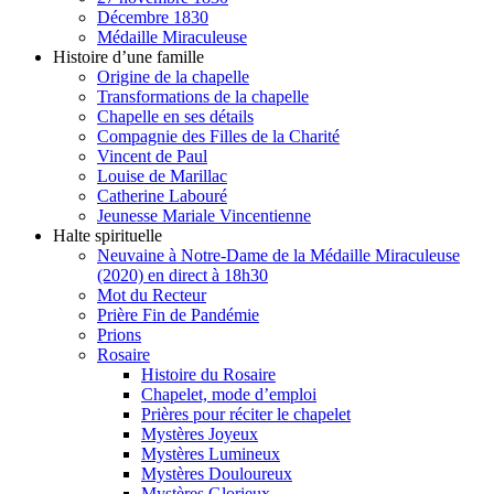
Décembre 1830
Médaille Miraculeuse
Histoire d’une famille
Origine de la chapelle
Transformations de la chapelle
Chapelle en ses détails
Compagnie des Filles de la Charité
Vincent de Paul
Louise de Marillac
Catherine Labouré
Jeunesse Mariale Vincentienne
Halte spirituelle
Neuvaine à Notre-Dame de la Médaille Miraculeuse
(2020) en direct à 18h30
Mot du Recteur
Prière Fin de Pandémie
Prions
Rosaire
Histoire du Rosaire
Chapelet, mode d’emploi
Prières pour réciter le chapelet
Mystères Joyeux
Mystères Lumineux
Mystères Douloureux
Mystères Glorieux