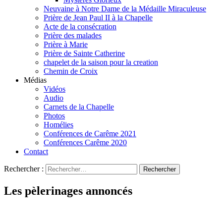
Neuvaine à Notre Dame de la Médaille Miraculeuse
Prière de Jean Paul II à la Chapelle
Acte de la consécration
Prière des malades
Prière à Marie
Prière de Sainte Catherine
chapelet de la saison pour la creation
Chemin de Croix
Médias
Vidéos
Audio
Carnets de la Chapelle
Photos
Homélies
Conférences de Carême 2021
Conférences Carême 2020
Contact
Rechercher :
Les pèlerinages annoncés