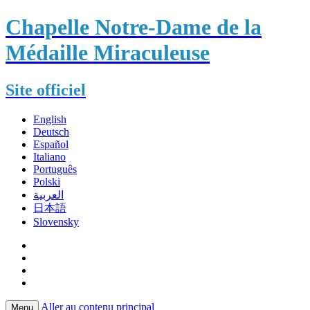
Chapelle Notre-Dame de la
Médaille Miraculeuse
Site officiel
English
Deutsch
Español
Italiano
Português
Polski
العربية
日本語
Slovensky
Aller au contenu principal
Menu