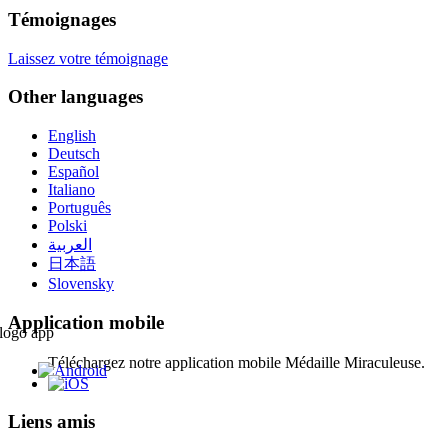
Témoignages
Laissez votre témoignage
Other languages
English
Deutsch
Español
Italiano
Português
Polski
العربية
日本語
Slovensky
Application mobile
Téléchargez notre application mobile Médaille Miraculeuse.
Liens amis