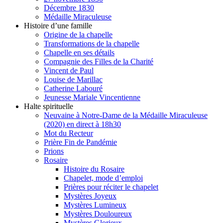
Décembre 1830
Médaille Miraculeuse
Histoire d’une famille
Origine de la chapelle
Transformations de la chapelle
Chapelle en ses détails
Compagnie des Filles de la Charité
Vincent de Paul
Louise de Marillac
Catherine Labouré
Jeunesse Mariale Vincentienne
Halte spirituelle
Neuvaine à Notre-Dame de la Médaille Miraculeuse
(2020) en direct à 18h30
Mot du Recteur
Prière Fin de Pandémie
Prions
Rosaire
Histoire du Rosaire
Chapelet, mode d’emploi
Prières pour réciter le chapelet
Mystères Joyeux
Mystères Lumineux
Mystères Douloureux
Mystères Glorieux