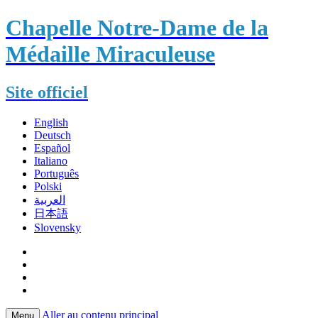
Chapelle Notre-Dame de la
Médaille Miraculeuse
Site officiel
English
Deutsch
Español
Italiano
Português
Polski
العربية
日本語
Slovensky
Aller au contenu principal
Menu