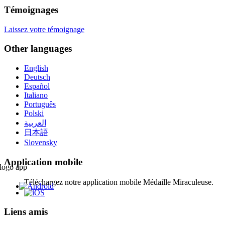
Témoignages
Laissez votre témoignage
Other languages
English
Deutsch
Español
Italiano
Português
Polski
العربية
日本語
Slovensky
Application mobile
Téléchargez notre application mobile Médaille Miraculeuse.
Liens amis