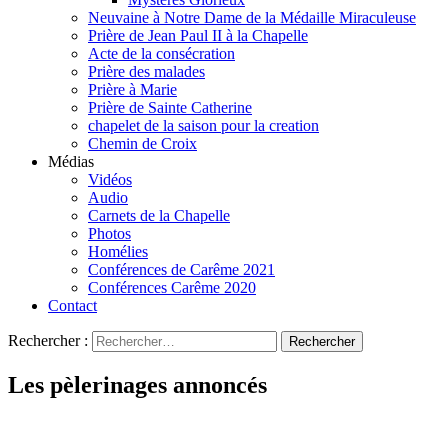
Neuvaine à Notre Dame de la Médaille Miraculeuse
Prière de Jean Paul II à la Chapelle
Acte de la consécration
Prière des malades
Prière à Marie
Prière de Sainte Catherine
chapelet de la saison pour la creation
Chemin de Croix
Médias
Vidéos
Audio
Carnets de la Chapelle
Photos
Homélies
Conférences de Carême 2021
Conférences Carême 2020
Contact
Rechercher :
Les pèlerinages annoncés