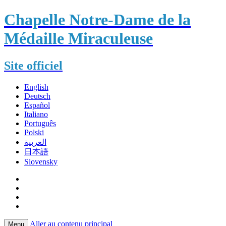
Chapelle Notre-Dame de la
Médaille Miraculeuse
Site officiel
English
Deutsch
Español
Italiano
Português
Polski
العربية
日本語
Slovensky
Aller au contenu principal
Menu