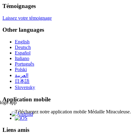
Témoignages
Laissez votre témoignage
Other languages
English
Deutsch
Español
Italiano
Português
Polski
العربية
日本語
Slovensky
Application mobile
Téléchargez notre application mobile Médaille Miraculeuse.
Liens amis