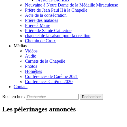
Neuvaine à Notre Dame de la Médaille Miraculeuse
Prière de Jean Paul II à la Chapelle
Acte de la consécration
Prière des malades
Prière à Marie
Prière de Sainte Catherine
chapelet de la saison pour la creation
Chemin de Croix
Médias
Vidéos
Audio
Carnets de la Chapelle
Photos
Homélies
Conférences de Carême 2021
Conférences Carême 2020
Contact
Rechercher :
Les pèlerinages annoncés