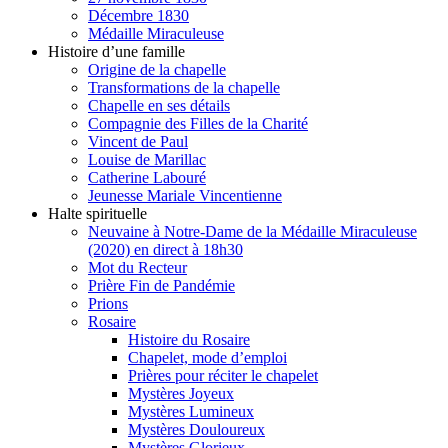
Décembre 1830
Médaille Miraculeuse
Histoire d’une famille
Origine de la chapelle
Transformations de la chapelle
Chapelle en ses détails
Compagnie des Filles de la Charité
Vincent de Paul
Louise de Marillac
Catherine Labouré
Jeunesse Mariale Vincentienne
Halte spirituelle
Neuvaine à Notre-Dame de la Médaille Miraculeuse
(2020) en direct à 18h30
Mot du Recteur
Prière Fin de Pandémie
Prions
Rosaire
Histoire du Rosaire
Chapelet, mode d’emploi
Prières pour réciter le chapelet
Mystères Joyeux
Mystères Lumineux
Mystères Douloureux
Mystères Glorieux