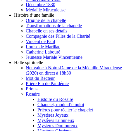
Décembre 1830
Médaille Miraculeuse
Histoire d’une famille
Origine de la chapelle
Transformations de la chapelle
Chapelle en ses détails
Compagnie des Filles de la Charité
Vincent de Paul
Louise de Marillac
Catherine Labouré
Jeunesse Mariale Vincentienne
Halte spirituelle
Neuvaine à Notre-Dame de la Médaille Miraculeuse
(2020) en direct à 18h30
Mot du Recteur
Prière Fin de Pandémie
Prions
Rosaire
Histoire du Rosaire
Chapelet, mode d’emploi
Prières pour réciter le chapelet
Mystères Joyeux
Mystères Lumineux
Mystères Douloureux
Mystères Glorieux