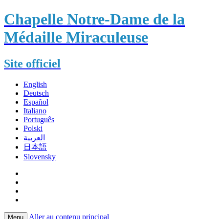
Chapelle Notre-Dame de la
Médaille Miraculeuse
Site officiel
English
Deutsch
Español
Italiano
Português
Polski
العربية
日本語
Slovensky
Aller au contenu principal
Menu