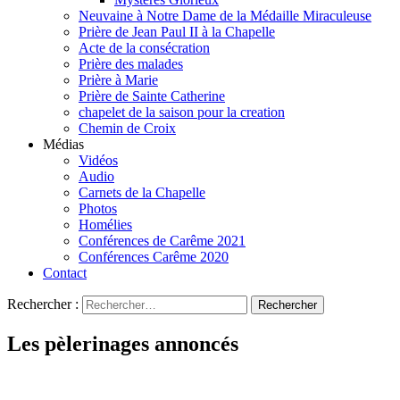
Neuvaine à Notre Dame de la Médaille Miraculeuse
Prière de Jean Paul II à la Chapelle
Acte de la consécration
Prière des malades
Prière à Marie
Prière de Sainte Catherine
chapelet de la saison pour la creation
Chemin de Croix
Médias
Vidéos
Audio
Carnets de la Chapelle
Photos
Homélies
Conférences de Carême 2021
Conférences Carême 2020
Contact
Rechercher :
Les pèlerinages annoncés