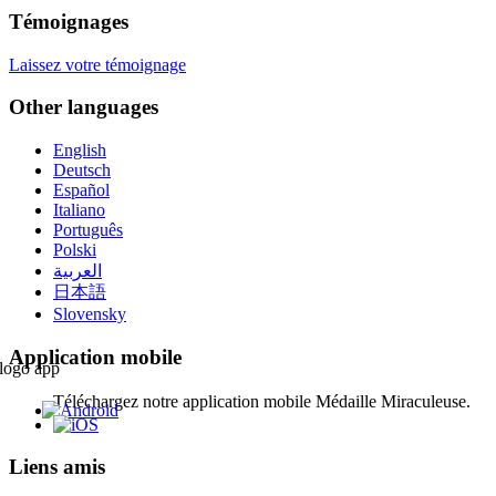
Témoignages
Laissez votre témoignage
Other languages
English
Deutsch
Español
Italiano
Português
Polski
العربية
日本語
Slovensky
Application mobile
Téléchargez notre application mobile Médaille Miraculeuse.
Liens amis