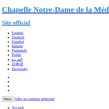
Chapelle Notre-Dame de la Méda
Site officiel
English
Deutsch
Español
Italiano
Português
Polski
العربية
日本語
Slovensky
Aller au contenu principal
Menu
Accueil