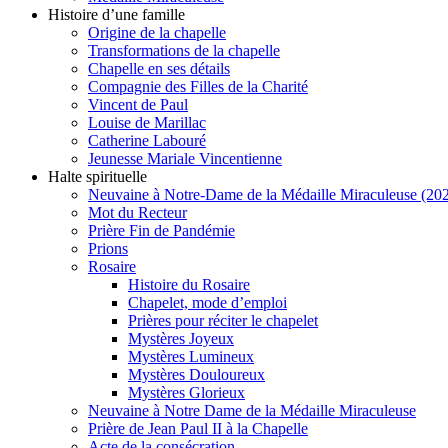
Histoire d’une famille
Origine de la chapelle
Transformations de la chapelle
Chapelle en ses détails
Compagnie des Filles de la Charité
Vincent de Paul
Louise de Marillac
Catherine Labouré
Jeunesse Mariale Vincentienne
Halte spirituelle
Neuvaine à Notre-Dame de la Médaille Miraculeuse (202
Mot du Recteur
Prière Fin de Pandémie
Prions
Rosaire
Histoire du Rosaire
Chapelet, mode d’emploi
Prières pour réciter le chapelet
Mystères Joyeux
Mystères Lumineux
Mystères Douloureux
Mystères Glorieux
Neuvaine à Notre Dame de la Médaille Miraculeuse
Prière de Jean Paul II à la Chapelle
Acte de la consécration