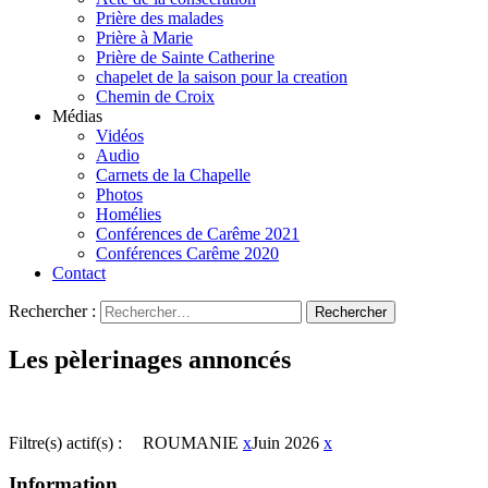
Prière des malades
Prière à Marie
Prière de Sainte Catherine
chapelet de la saison pour la creation
Chemin de Croix
Médias
Vidéos
Audio
Carnets de la Chapelle
Photos
Homélies
Conférences de Carême 2021
Conférences Carême 2020
Contact
Rechercher :
Les pèlerinages annoncés
Filtre(s) actif(s) :
ROUMANIE
x
Juin 2026
x
Information