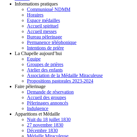
Informations pratiques
Communiqué NDMM
Horaires
Espace médailles
Accueil spirituel
Accueil messes
Bureau pèlerinage
Permanence téléphonique
Intentions de prière
La Chapelle aujourd’hui
Equipe
Groupes de prières
Atelier des enfants
Association de la Médaille Miraculeuse
Propositions pastorales 2023-2024
Faire pèlerinage
Demande de réservation
Accueil des groupes
Pèlerinages annoncés
Indulgence
Apparitions et Médaille
Nuit du 18 juillet 1830
27 novembre 1830
Décembre 1830
Médaille Miraculeuse