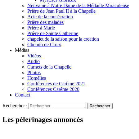
Neuvaine à Notre Dame de la Médaille Miraculeuse
Prière de Jean Paul II à la Chapelle
Acte de la consécration
Prière des malades
Prière à Marie
Prière de Sainte Catherine
chapelet de la saison pour la creation
Chemin de Croix
Médias
Vidéos
Audio
Carnets de la Chapelle
Photos
Homélies
Conférences de Carême 2021
Conférences Carême 2020
Contact
Rechercher :
Les pèlerinages annoncés