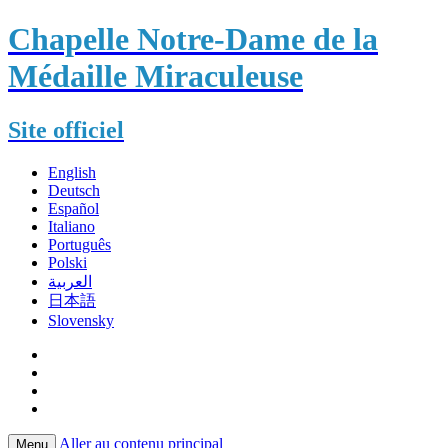
Chapelle Notre-Dame de la
Médaille Miraculeuse
Site officiel
English
Deutsch
Español
Italiano
Português
Polski
العربية
日本語
Slovensky
Aller au contenu principal
Menu