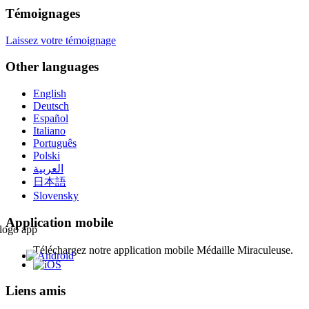
Témoignages
Laissez votre témoignage
Other languages
English
Deutsch
Español
Italiano
Português
Polski
العربية
日本語
Slovensky
Application mobile
Téléchargez notre application mobile Médaille Miraculeuse.
Liens amis