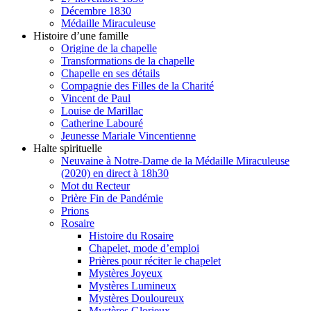
Décembre 1830
Médaille Miraculeuse
Histoire d’une famille
Origine de la chapelle
Transformations de la chapelle
Chapelle en ses détails
Compagnie des Filles de la Charité
Vincent de Paul
Louise de Marillac
Catherine Labouré
Jeunesse Mariale Vincentienne
Halte spirituelle
Neuvaine à Notre-Dame de la Médaille Miraculeuse
(2020) en direct à 18h30
Mot du Recteur
Prière Fin de Pandémie
Prions
Rosaire
Histoire du Rosaire
Chapelet, mode d’emploi
Prières pour réciter le chapelet
Mystères Joyeux
Mystères Lumineux
Mystères Douloureux
Mystères Glorieux