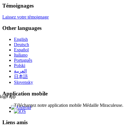
Témoignages
Laissez votre témoignage
Other languages
English
Deutsch
Español
Italiano
Português
Polski
العربية
日本語
Slovensky
Application mobile
Téléchargez notre application mobile Médaille Miraculeuse.
Liens amis