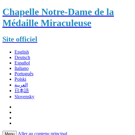
Chapelle Notre-Dame de la
Médaille Miraculeuse
Site officiel
English
Deutsch
Español
Italiano
Português
Polski
العربية
日本語
Slovensky
Aller au contenu principal
Menu