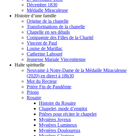
Décembre 1830
Médaille Miraculeuse
Histoire d’une famille
Origine de la chapelle
Transformations de la chapelle
Chapelle en ses détails
Compagnie des Filles de la Charité
Vincent de Paul
Louise de Marillac
Catherine Labouré
Jeunesse Mariale Vincentienne
Halte spirituelle
Neuvaine à Notre-Dame de la Médaille Miraculeuse
(2020) en direct à 18h30
Mot du Recteur
Prière Fin de Pandémie
Prions
Rosaire
Histoire du Rosaire
Chapelet, mode d’emploi
Prières pour réciter le chapelet
Mystères Joyeux
Mystères Lumineux
Mystères Douloureux
Mystères Glorieux