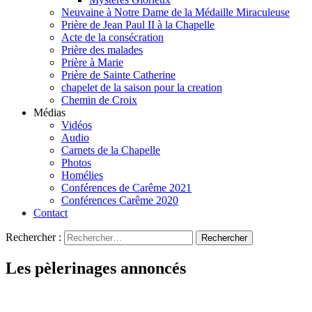
Neuvaine à Notre Dame de la Médaille Miraculeuse
Prière de Jean Paul II à la Chapelle
Acte de la consécration
Prière des malades
Prière à Marie
Prière de Sainte Catherine
chapelet de la saison pour la creation
Chemin de Croix
Médias
Vidéos
Audio
Carnets de la Chapelle
Photos
Homélies
Conférences de Carême 2021
Conférences Carême 2020
Contact
Rechercher :
Les pèlerinages annoncés